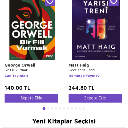
George Orwell
Matt Haig
Bir Fili Vurmak
Gece Yarısı Treni
Can Yayınları
Domingo Yayınevi
140,00
TL
244,80
TL
Sepete Ekle
Sepete Ekle
Yeni Kitaplar Seçkisi