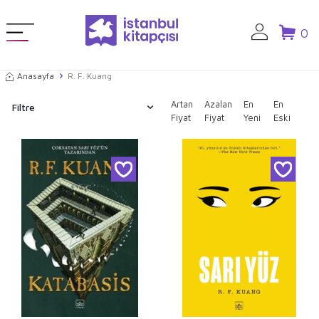
0
Anasayfa
R. F. Kuang
Artan
Azalan
En
En
Filtre
Fiyat
Fiyat
Yeni
Eski