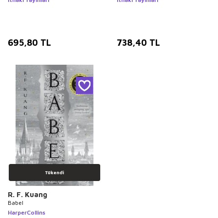
695,80
TL
738,40
TL
Tükendi
R. F. Kuang
Babel
HarperCollins