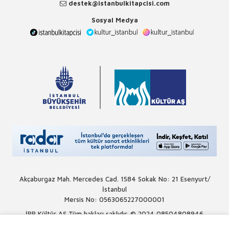
destek@istanbulkitapcisi.com
Sosyal Medya
Akçaburgaz Mah. Mercedes Cad. 1584 Sokak No: 21 Esenyurt/
İstanbul
Mersis No: 0563065227000001
İBB Kültür AŞ Tüm hakları saklıdır. © 2024
08504808946