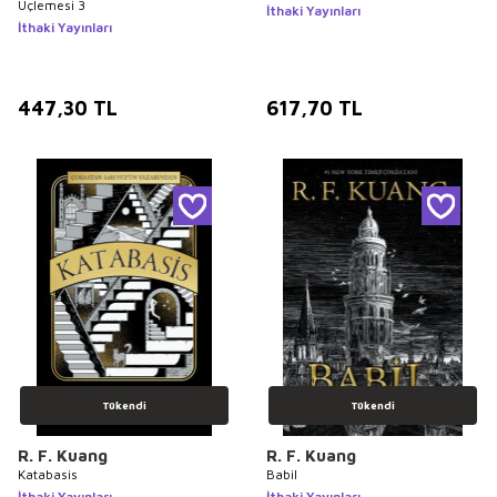
Üçlemesi 3
İthaki Yayınları
İthaki Yayınları
447,30
TL
617,70
TL
Tükendi
Tükendi
R. F. Kuang
R. F. Kuang
Katabasis
Babil
İthaki Yayınları
İthaki Yayınları