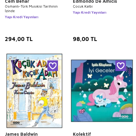
Cem Behar
Edmondo De Amicis
Osmanlı-Türk Musıkisi Tarihinin
Çocuk Kalbi
İzinde
Yapı Kredi Yayınları
Yapı Kredi Yayınları
294,00
TL
98,00
TL
James Baldwin
Kolektif