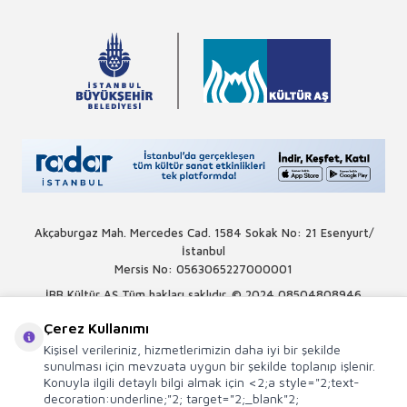
Akçaburgaz Mah. Mercedes Cad. 1584 Sokak No: 21 Esenyurt/
İstanbul
Mersis No: 0563065227000001
İBB Kültür AŞ Tüm hakları saklıdır. © 2024
08504808946
Çerez Kullanımı
Kişisel verileriniz, hizmetlerimizin daha iyi bir şekilde
sunulması için mevzuata uygun bir şekilde toplanıp işlenir.
Konuyla ilgili detaylı bilgi almak için <2;a style="2;text-
decoration:underline;"2; target="2;_blank"2;