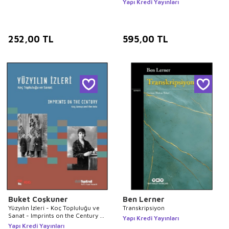
Yapı Kredi Yayınları
252,00
TL
595,00
TL
Buket Coşkuner
Ben Lerner
Yüzyılın İzleri - Koç Topluluğu ve
Transkripsiyon
Sanat - Imprints on the Century -
Yapı Kredi Yayınları
Koç Group and the Arts
Yapı Kredi Yayınları