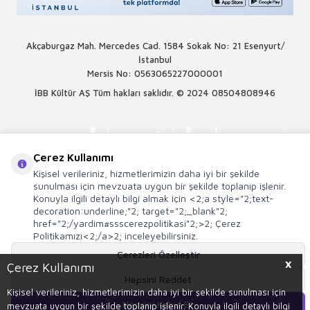
Akçaburgaz Mah. Mercedes Cad. 1584 Sokak No: 21 Esenyurt/
İstanbul
Mersis No: 0563065227000001
İBB Kültür AŞ Tüm hakları saklıdır. © 2024
08504808946
Çerez Kullanımı
Kişisel verileriniz, hizmetlerimizin daha iyi bir şekilde
sunulması için mevzuata uygun bir şekilde toplanıp işlenir.
Konuyla ilgili detaylı bilgi almak için <2;a style="2;text-
decoration:underline;"2; target="2;_blank"2;
href="2;/yardim#ssscerezpolitikasi"2;>2; Çerez
Politikamızı<2;/a>2; inceleyebilirsiniz.
Çerezleri Özelleştir
X
Çerez Kullanımı
Hepsini Reddet
T
-Soft
E-Ticaret
Sistemleriyle Hazırlanmıştır.
Kişisel verileriniz, hizmetlerimizin daha iyi bir şekilde sunulması için
Hepsini Kabul Et
mevzuata uygun bir şekilde toplanıp işlenir. Konuyla ilgili detaylı bilgi