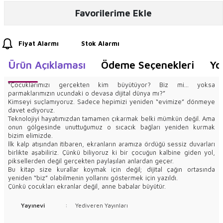
Favorilerime Ekle
Fiyat Alarmı
Stok Alarmı
Ürün Açıklaması
Ödeme Seçenekleri
Yo
“Çocuklarımızı gerçekten kim büyütüyor? Biz mi… yoksa
parmaklarımızın ucundaki o devasa dijital dünya mı?”
Kimseyi suçlamıyoruz. Sadece hepimizi yeniden “evimize” dönmeye
davet ediyoruz.
Teknolojiyi hayatımızdan tamamen çıkarmak belki mümkün değil. Ama
onun gölgesinde unuttuğumuz o sıcacık bağları yeniden kurmak
bizim elimizde.
İlk kalp atışından itibaren, ekranların aramıza ördüğü sessiz duvarları
birlikte aşabiliriz. Çünkü biliyoruz ki bir çocuğun kalbine giden yol,
piksellerden değil gerçekten paylaşılan anlardan geçer.
Bu kitap size kurallar koymak için değil; dijital çağın ortasında
yeniden “biz” olabilmenin yollarını göstermek için yazıldı.
Çünkü çocukları ekranlar değil, anne babalar büyütür.
Yayınevi
:
Yediveren Yayınları