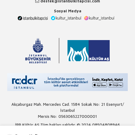
destek@istanbulkitapcisi.com
Sosyal Medya
Akçaburgaz Mah. Mercedes Cad. 1584 Sokak No: 21 Esenyurt/
İstanbul
Mersis No: 0563065227000001
İBB Kültür AŞ Tüm hakları saklıdır. © 2024
08504808946