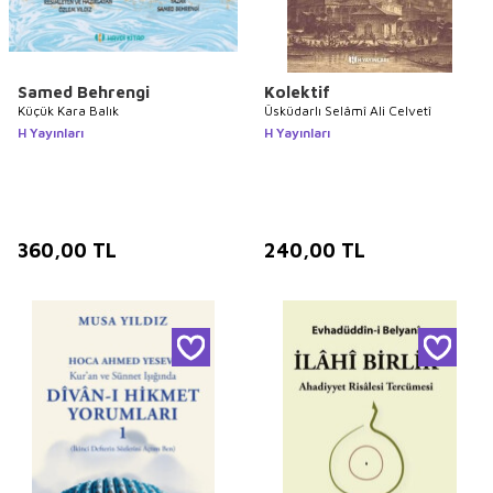
Samed Behrengi
Kolektif
Küçük Kara Balık
Üsküdarlı Selâmî Ali Celvetî
H Yayınları
H Yayınları
360,00
TL
240,00
TL