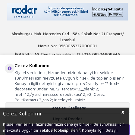
Akçaburgaz Mah. Mercedes Cad. 1584 Sokak No: 21 Esenyurt/
İstanbul
Mersis No: 0563065227000001
İBB Kültür AŞ Tüm hakları saklıdır. © 2024
08504808946
Çerez Kullanımı
Kişisel verileriniz, hizmetlerimizin daha iyi bir şekilde
sunulması için mevzuata uygun bir şekilde toplanıp işlenir.
Konuyla ilgili detaylı bilgi almak için <2;a style="2;text-
decoration:underline;"2; target="2;_blank"2;
href="2;/yardim#ssscerezpolitikasi"2;>2; Çerez
Politikamızı<2;/a>2; inceleyebilirsiniz.
Çerezleri Özelleştir
X
Çerez Kullanımı
Hepsini Reddet
Kişisel verileriniz, hizmetlerimizin daha iyi bir şekilde sunulması için
Hepsini Kabul Et
mevzuata uygun bir şekilde toplanıp işlenir. Konuyla ilgili detaylı