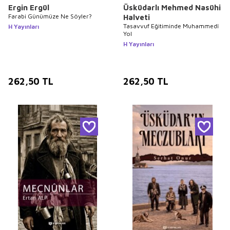
Ergin Ergül
Üsküdarlı Mehmed Nasühi
Farabi Günümüze Ne Söyler?
Halveti
Tasavvuf Eğitiminde Muhammedî
H Yayınları
Yol
H Yayınları
262,50
TL
262,50
TL