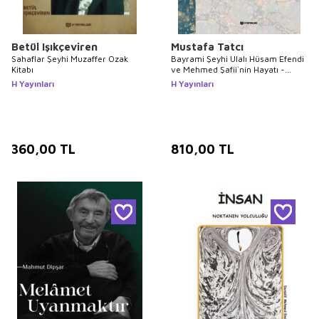
Betül Işıkçeviren
Mustafa Tatcı
Sahaflar Şeyhi Muzaffer Ozak
Bayrami Şeyhi Ulalı Hüsam Efendi
Kitabı
ve Mehmed Şafii`nin Hayatı -
İlahileri
H Yayınları
H Yayınları
360,00
TL
810,00
TL