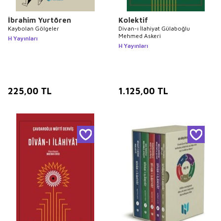
İbrahim Yurtören
Kolektif
Kaybolan Gölgeler
Divan-ı İlahiyat Gülaboğlu
Mehmed Askeri
H Yayınları
H Yayınları
225,00
TL
1.125,00
TL