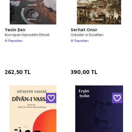
Yasin Şen
Serhat Onur
Konrapalı Hayreddin Efendi
Üsküdar`ın Esnafları
H Yayınları
H Yayınları
262,50
TL
390,00
TL