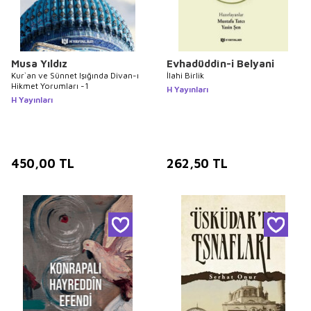
Musa Yıldız
Evhadüddîn-i Belyani
Kur`an ve Sünnet Işığında Divan-ı
İlahi Birlik
Hikmet Yorumları -1
H Yayınları
H Yayınları
450,00
TL
262,50
TL