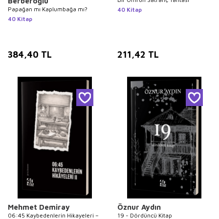
Berberoğlu
Papağan mı Kaplumbağa mı?
40 Kitap
40 Kitap
384,40
TL
211,42
TL
Mehmet Demiray
Öznur Aydın
06:45 Kaybedenlerin Hikayeleri –
19 - Dördüncü Kitap