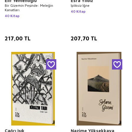
Elif Yemenoğlu
Esra Yıldız
Bir Gizemin Peşinde: Meleğin
İpliksiz İğne
Kanatları
40 Kitap
40 Kitap
217,00
TL
207,70
TL
Çağrı Işık
Nazime Yüksekkaya