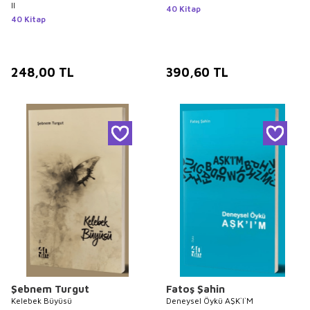
II
40 Kitap
40 Kitap
248,00
TL
390,60
TL
Şebnem Turgut
Fatoş Şahin
Kelebek Büyüsü
Deneysel Öykü AŞK`I`M