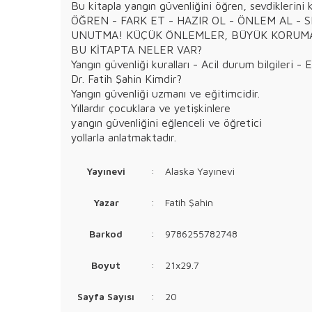
Bu kitapla yangın güvenliğini öğren, sevdiklerini k
ÖĞREN - FARK ET - HAZIR OL - ÖNLEM AL - 
UNUTMA! KÜÇÜK ÖNLEMLER, BÜYÜK KORUMA
BU KİTAPTA NELER VAR?
Yangın güvenliği kuralları - Acil durum bilgileri 
Dr. Fatih Şahin Kimdir?
Yangın güvenliği uzmanı ve eğitimcidir.
Yıllardır çocuklara ve yetişkinlere
yangın güvenliğini eğlenceli ve öğretici
yollarla anlatmaktadır.
Yayınevi
:
Alaska Yayınevi
Yazar
:
Fatih Şahin
Barkod
:
9786255782748
Boyut
:
21x29.7
Sayfa Sayısı
:
20