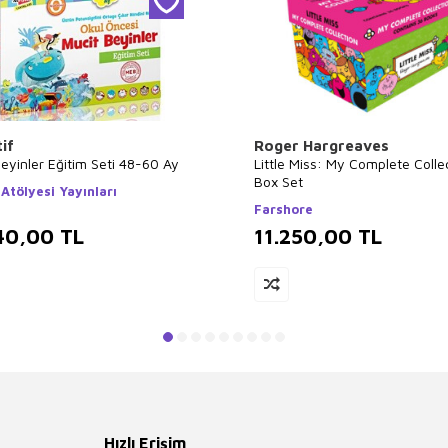
if
Roger Hargreaves
eyinler Eğitim Seti 48-60 Ay
Little Miss: My Complete Colle
Box Set
Atölyesi Yayınları
Farshore
40,00
TL
11.250,00
TL
Hızlı Erişim