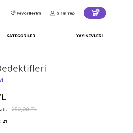
0
0
Favorilerim
Giriş Yap
KATEGORILER
YAYINEVLERI
edektifleri
vi
L
250,00
TL
atı:
: 21