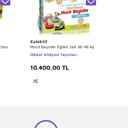
Kolektif
Mahm
ction
Mucit Beyinler Eğitim Seti 36-48 Ay
Akıl K
Set 6 
Dikkat Atölyesi Yayınları
Eğiten
10.400,00
TL
8.1