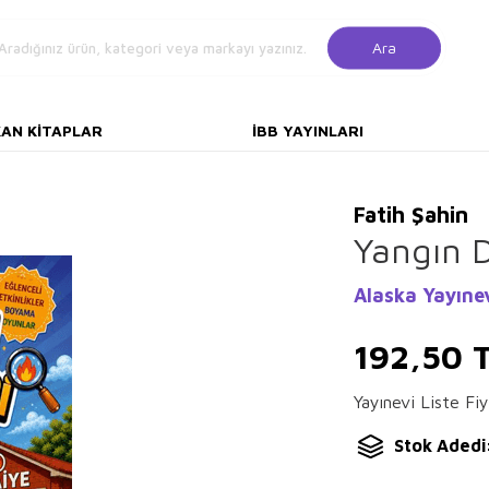
Ara
KAN KITAPLAR
İBB YAYINLARI
Fatih Şahin
Yangın D
Alaska Yayıne
192,50
T
Yayınevi Liste Fiy
Stok Adedi