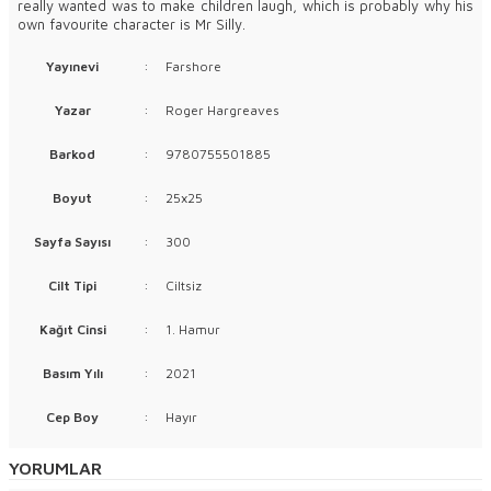
really wanted was to make children laugh, which is probably why his
own favourite character is Mr Silly.
Yayınevi
:
Farshore
Yazar
:
Roger Hargreaves
Barkod
:
9780755501885
Boyut
:
25x25
Sayfa Sayısı
:
300
Cilt Tipi
:
Ciltsiz
Kağıt Cinsi
:
1. Hamur
Basım Yılı
:
2021
Cep Boy
:
Hayır
YORUMLAR