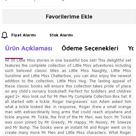
Favorilerime Ekle
Fiyat Alarmı
Stok Alarmı
Ürün Açıklaması
Ödeme Seçenekleri
Yo
All 35 Little Miss stories in one beautiful box set! This delightful set
features the complete collection of Little Miss adventures including
such beloved classic titles as Little Miss Naughty, Little Miss
Sunshine and Little Miss Chatterbox, you can also enjoy the newest
addition to the collection, Little Miss Hug. The lasting appeal of
these classic books will ensure this collection takes pride of place
on any child`s nursery bookshelf. Perfect for toddlers and children
aged 2+. Also look out for Mr Men My Complete Collection Box Set. It
all started with a tickle. Roger Hargreaves` son Adam asked him
what a tickle looked like. In response, Roger drew a small orange
man with extraordinarily long arms that could reach anywhere and
tickle anyone. Mr Tickle, the first of the Mr Men, was born. Mr Tickle
was soon joined by Mr Greedy, Mr Happy, Mr Nosey, Mr Sneeze
and Mr Bump. The books were an instant hit and Roger went on to
create many more Mr Men and Little Miss characters. What Roger