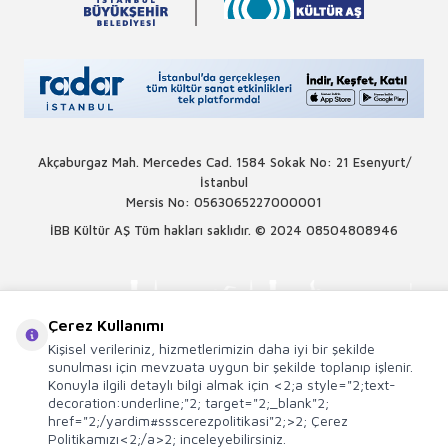
Akçaburgaz Mah. Mercedes Cad. 1584 Sokak No: 21 Esenyurt/
İstanbul
Mersis No: 0563065227000001
İBB Kültür AŞ Tüm hakları saklıdır. © 2024
08504808946
Çerez Kullanımı
Kişisel verileriniz, hizmetlerimizin daha iyi bir şekilde
sunulması için mevzuata uygun bir şekilde toplanıp işlenir.
Konuyla ilgili detaylı bilgi almak için <2;a style="2;text-
decoration:underline;"2; target="2;_blank"2;
href="2;/yardim#ssscerezpolitikasi"2;>2; Çerez
Politikamızı<2;/a>2; inceleyebilirsiniz.