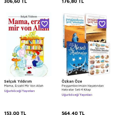
306,60
TL
176,80
TL
Selçuk Yıldırım
Özkan Öze
Mama, Erzahl Mir Von Allah
Peygamberimizin Hayatından
Hatıralar Seti 4 Kitap
Uğurböceği Yayınları
Uğurböceği Yayınları
153,00
TL
564,40
TL