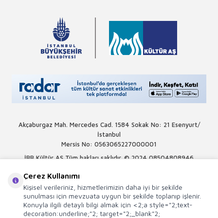
Akçaburgaz Mah. Mercedes Cad. 1584 Sokak No: 21 Esenyurt/
İstanbul
Mersis No: 0563065227000001
İBB Kültür AŞ Tüm hakları saklıdır. © 2024
08504808946
Çerez Kullanımı
Kişisel verileriniz, hizmetlerimizin daha iyi bir şekilde
sunulması için mevzuata uygun bir şekilde toplanıp işlenir.
Konuyla ilgili detaylı bilgi almak için <2;a style="2;text-
decoration:underline;"2; target="2;_blank"2;