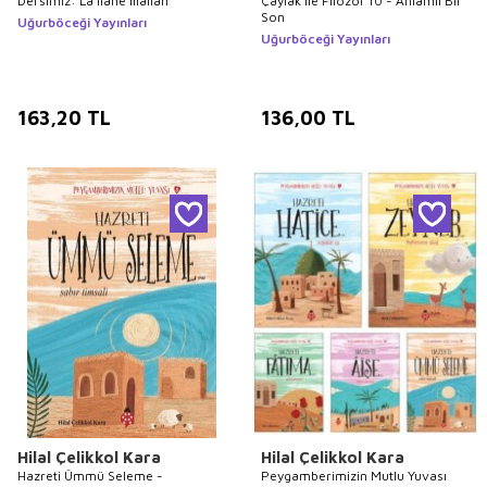
Dersimiz: La İlahe İllallah
Çaylak İle Filozof 10 - Anlamlı Bir
Son
Uğurböceği Yayınları
Uğurböceği Yayınları
163,20
TL
136,00
TL
Hilal Çelikkol Kara
Hilal Çelikkol Kara
Hazreti Ümmü Seleme -
Peygamberimizin Mutlu Yuvası