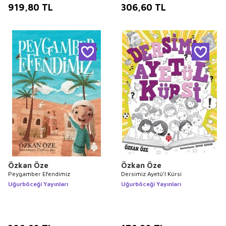
919,80
TL
306,60
TL
Özkan Öze
Özkan Öze
Peygamber Efendimiz
Dersimiz Ayetü’l Kürsi
Uğurböceği Yayınları
Uğurböceği Yayınları