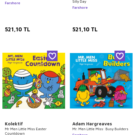
Silly Day
Farshore
Farshore
521,10
TL
521,10
TL
Kolektif
Adam Hargreaves
Mr Men Little Miss Easter
Mr. Men Little Miss: Busy Builders
Countdown
Farshore