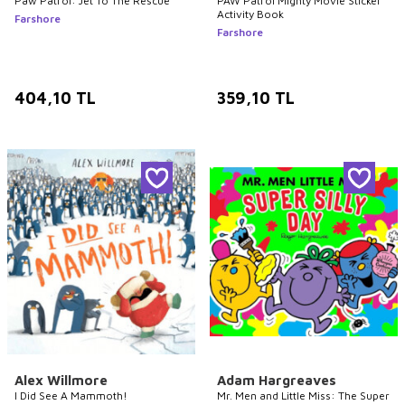
Paw Patrol: Jet To The Rescue
PAW Patrol Mighty Movie Sticker
Activity Book
Farshore
Farshore
404,10
TL
359,10
TL
Alex Willmore
Adam Hargreaves
I Did See A Mammoth!
Mr. Men and Little Miss: The Super