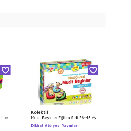
Kolektif
Mahm
ction
Mucit Beyinler Eğitim Seti 36-48 Ay
Akıl K
Set 6 
Dikkat Atölyesi Yayınları
Eğiten