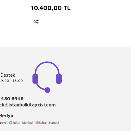
10.400,00
TL
8.1
 Destek
 09:00 - 18:00
 480 8946
k@istanbulkitapcisi.com
 Medya