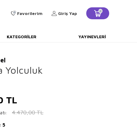
0
0
Favorilerim
Giriş Yap
KATEGORILER
YAYINEVLERI
el
ra Yolculuk
0
TL
4.470,00
TL
atı:
: 5