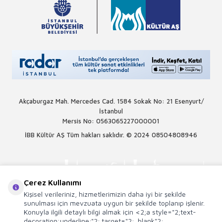
Akçaburgaz Mah. Mercedes Cad. 1584 Sokak No: 21 Esenyurt/
İstanbul
Mersis No: 0563065227000001
İBB Kültür AŞ Tüm hakları saklıdır. © 2024
08504808946
Çerez Kullanımı
Kişisel verileriniz, hizmetlerimizin daha iyi bir şekilde
sunulması için mevzuata uygun bir şekilde toplanıp işlenir.
Konuyla ilgili detaylı bilgi almak için <2;a style="2;text-
decoration:underline;"2; target="2;_blank"2;