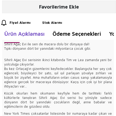
Favorilerime Ekle
Fiyat Alarmı
Stok Alarmı
Ürün Açıklaması
Ödeme Seçenekleri
Yo
Sihirli Ağaç Evi ile sen de macera dolu bir dünyaya dal!
Tıpkı dünyanın dört bir yanındaki milyonlarca çocuk gibi.
Sihirli Ağaç Evi serisinin ikinci kitabında Tim ve Lea zamanda yeni bir
yolculuğa çıkıyorlar.
Bu kez Ortaçağ’ın gizemlerini keşfedecekler. Başlangıçta her şey çok
eğlenceli; büyüleyici bir şato, ışıl ışıl parlayan şövalye zırhları ve
büyük bir ziyafet. Ama muhafızların onları casus sanıp yakalamasıyla
eğlence gerçek bir maceraya dönüşüyor. Kaçış için çok iyi bir plana
ihtiyaçları var…
Küçük okurları hem okumanın keyfiyle hem de tarihteki farklı
kültürlerle tanıştıran Sihirli Ağaç Evi serisi bu yönüyle sadece
dünyanın dört bir yanındaki çocukların değil, anne babalar ve
eğitimcilerin de gözdesi oldu.
New York Times çoksatanlar listesinde bir numaraya kadar çıkan ve