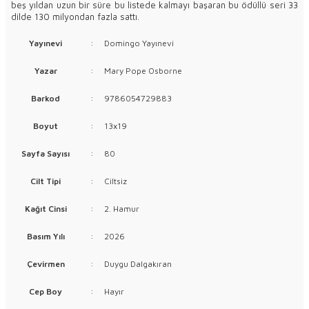
beş yıldan uzun bir süre bu listede kalmayı başaran bu ödüllü seri 33
dilde 130 milyondan fazla sattı.
Yayınevi
:
Domingo Yayınevi
Yazar
:
Mary Pope Osborne
Barkod
:
9786054729883
Boyut
:
13x19
Sayfa Sayısı
:
80
Cilt Tipi
:
Ciltsiz
Kağıt Cinsi
:
2. Hamur
Basım Yılı
:
2026
Çevirmen
:
Duygu Dalgakıran
Cep Boy
:
Hayır