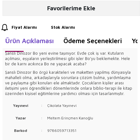
Favorilerime Ekle
Fiyat Alarmı
Stok Alarmı
Ürün Açıklaması
Ödeme Seçenekleri
Yo
Şanslı Dinozor Bo yeni evine taşınıyor. Evde çok iş var. Kutuların
açılması, eşyaların yerleştirilmesi gibi işler Bo’yu beklemekte. Hele
bir de karnı acıkınca Bo ne yapacak acaba?
Şanslı Dinozor Bo örgü karakteleri ve maketten yapılmış dünyasıyla
mahalleli olma, arkadaşlarıyla sorunlara çözüm bulma, yardımlaşma
ve paylaşma gibi konuları ele almaktadır. Çocukların kişiler arası
iletişimi yeni öğrendikleri dönemlerinde onlara biblio-terapi ile kitap
üzerinden kişisel eğitimlerine yardımcı olması için tasarlanmıştır.
Yayınevi
:
Çikolata Yayınevi
Yazar
:
Meltem Erinçmen Kanoğlu
Barkod
:
9786059713351