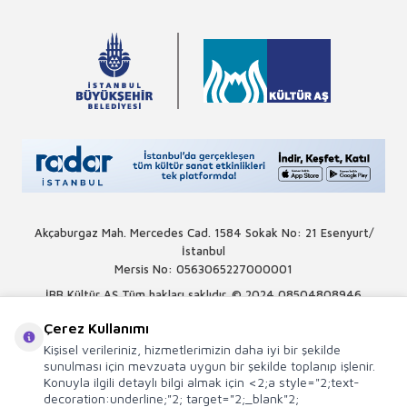
Akçaburgaz Mah. Mercedes Cad. 1584 Sokak No: 21 Esenyurt/
İstanbul
Mersis No: 0563065227000001
İBB Kültür AŞ Tüm hakları saklıdır. © 2024
08504808946
Çerez Kullanımı
Kişisel verileriniz, hizmetlerimizin daha iyi bir şekilde
sunulması için mevzuata uygun bir şekilde toplanıp işlenir.
Konuyla ilgili detaylı bilgi almak için <2;a style="2;text-
decoration:underline;"2; target="2;_blank"2;