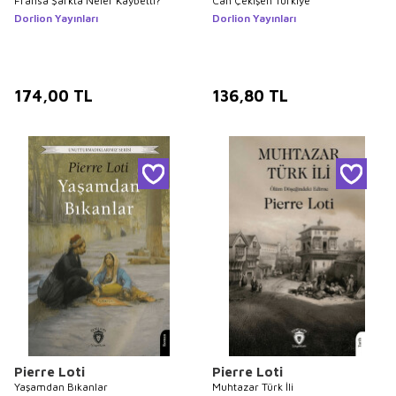
Fransa Şarkta Neler Kaybetti?
Can Çekişen Türkiye
Dorlion Yayınları
Dorlion Yayınları
174,00
TL
136,80
TL
Pierre Loti
Pierre Loti
Yaşamdan Bıkanlar
Muhtazar Türk İli