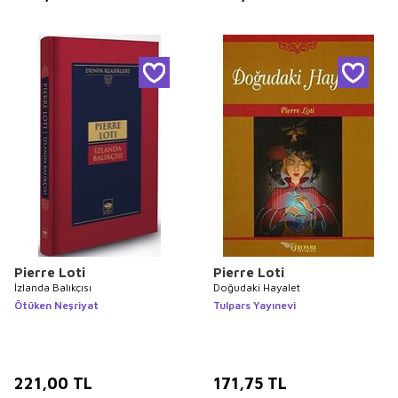
Pierre Loti
Pierre Loti
İzlanda Balıkçısı
Doğudaki Hayalet
Ötüken Neşriyat
Tulpars Yayınevi
221,00
TL
171,75
TL