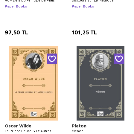
Au - Delà Du Principe De Plaisir
Discours Sur La Methode
Paper Books
Paper Books
97,50
TL
101,25
TL
Oscar Wilde
Platon
Le Prince Heureux Et Autres
Menon