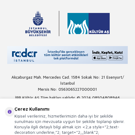
Akçaburgaz Mah. Mercedes Cad. 1584 Sokak No: 21 Esenyurt/
İstanbul
Mersis No: 0563065227000001
İBB Kültür AŞ Tüm hakları saklıdır. © 2024
08504808946
Çerez Kullanımı
Kişisel verileriniz, hizmetlerimizin daha iyi bir şekilde
sunulması için mevzuata uygun bir şekilde toplanıp işlenir.
Konuyla ilgili detaylı bilgi almak için <2;a style="2;text-
decoration:underline;"2; target="2;_blank"2;