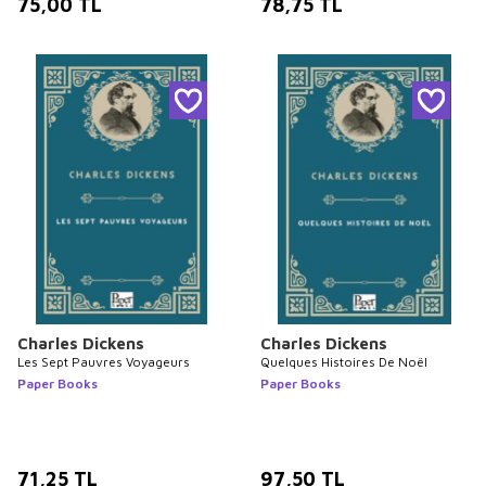
75,00
TL
78,75
TL
Charles Dickens
Charles Dickens
Les Sept Pauvres Voyageurs
Quelques Histoires De Noël
Paper Books
Paper Books
71,25
TL
97,50
TL