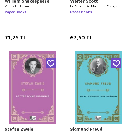
William Shakespeare
Walter Scott
Venus Et Adonis
Le Miroir De Ma Tante Margaret
Paper Books
Paper Books
71,25
TL
67,50
TL
Stefan Zweig
Sigmund Freud