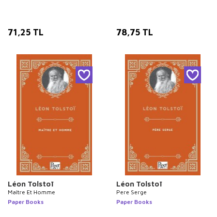
71,25
TL
78,75
TL
Léon Tolstoï
Léon Tolstoï
Maître Et Homme
Pere Serge
Paper Books
Paper Books