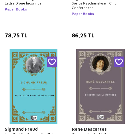
Lettre D`une İnconnue
Sur La Psychanalyse : Cinq
Conférences
Paper Books
Paper Books
78,75
TL
86,25
TL
Sigmund Freud
Rene Descartes