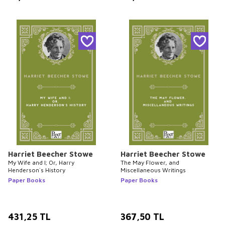
Harriet Beecher Stowe
Harriet Beecher Stowe
My Wife and I; Or, Harry
The May Flower, and
Henderson`s History
Miscellaneous Writings
Paper Books
Paper Books
431,25
TL
367,50
TL