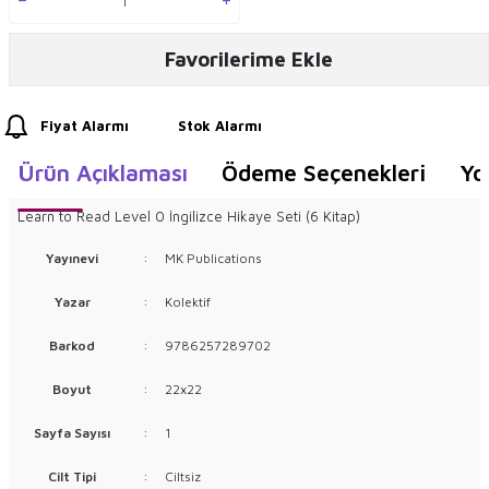
Favorilerime Ekle
Fiyat Alarmı
Stok Alarmı
Ürün Açıklaması
Ödeme Seçenekleri
Yo
Learn to Read Level 0 İngilizce Hikaye Seti (6 Kitap)
Yayınevi
:
MK Publications
Yazar
:
Kolektif
Barkod
:
9786257289702
Boyut
:
22x22
Sayfa Sayısı
:
1
Cilt Tipi
:
Ciltsiz