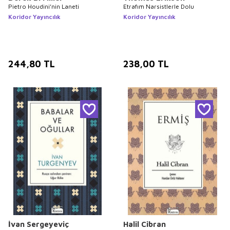
Pietro Houdini’nin Laneti
Etrafım Narsistlerle Dolu
Koridor Yayıncılık
Koridor Yayıncılık
244,80
TL
238,00
TL
İvan Sergeyeviç
Halil Cibran