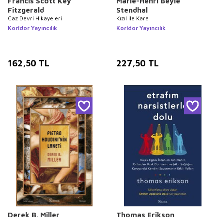
Francis Scott Key
Marie-Henri Beyle
Fitzgerald
Stendhal
Caz Devri Hikayeleri
Kızıl ile Kara
Koridor Yayıncılık
Koridor Yayıncılık
162,50
TL
227,50
TL
Derek B. Miller
Thomas Erikson