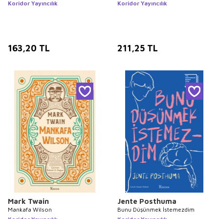
Koridor Yayıncılık
Koridor Yayıncılık
163,20
TL
211,25
TL
Mark Twain
Jente Posthuma
Mankafa Wilson
Bunu Düşünmek İstemezdim