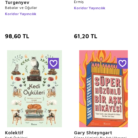
Ermiş
Turgenyev
Babalar ve Oğullar
Koridor Yayıncılık
Koridor Yayıncılık
98,60
TL
61,20
TL
Kolektif
Gary Shteyngart
Kedi Öyküleri
Süper Hüzünlü Bir Aşk Hikayesi