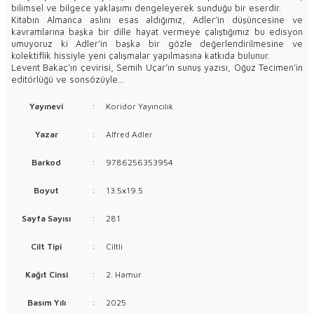
bilimsel ve bilgece yaklaşımı dengeleyerek sunduğu bir eserdir.
Kitabın Almanca aslını esas aldığımız, Adler’in düşüncesine ve
kavramlarına başka bir dille hayat vermeye çalıştığımız bu edisyon
umuyoruz ki Adler’in başka bir gözle değerlendirilmesine ve
kolektiflik hissiyle yeni çalışmalar yapılmasına katkıda bulunur.
Levent Bakaç’ın çevirisi, Semih Uçar’ın sunuş yazısı, Oğuz Tecimen’in
editörlüğü ve sonsözüyle...
Yayınevi
:
Koridor Yayıncılık
Yazar
:
Alfred Adler
Barkod
:
9786256353954
Boyut
:
13.5x19.5
Sayfa Sayısı
:
281
Cilt Tipi
:
Ciltli
Kağıt Cinsi
:
2. Hamur
Basım Yılı
:
2025