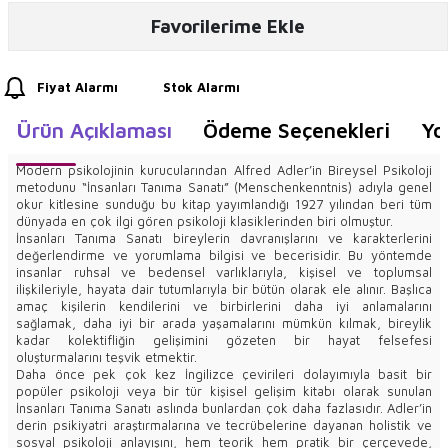
Favorilerime Ekle
Fiyat Alarmı
Stok Alarmı
Ürün Açıklaması
Ödeme Seçenekleri
Yo
Modern psikolojinin kurucularından Alfred Adler’in Bireysel Psikoloji
metodunu “İnsanları Tanıma Sanatı” (Menschenkenntnis) adıyla genel
okur kitlesine sunduğu bu kitap yayımlandığı 1927 yılından beri tüm
dünyada en çok ilgi gören psikoloji klasiklerinden biri olmuştur.
İnsanları Tanıma Sanatı bireylerin davranışlarını ve karakterlerini
değerlendirme ve yorumlama bilgisi ve becerisidir. Bu yöntemde
insanlar ruhsal ve bedensel varlıklarıyla, kişisel ve toplumsal
ilişkileriyle, hayata dair tutumlarıyla bir bütün olarak ele alınır. Başlıca
amaç kişilerin kendilerini ve birbirlerini daha iyi anlamalarını
sağlamak, daha iyi bir arada yaşamalarını mümkün kılmak, bireylik
kadar kolektifliğin gelişimini gözeten bir hayat felsefesi
oluşturmalarını teşvik etmektir.
Daha önce pek çok kez İngilizce çevirileri dolayımıyla basit bir
popüler psikoloji veya bir tür kişisel gelişim kitabı olarak sunulan
İnsanları Tanıma Sanatı aslında bunlardan çok daha fazlasıdır. Adler’in
derin psikiyatri araştırmalarına ve tecrübelerine dayanan holistik ve
sosyal psikoloji anlayışını, hem teorik hem pratik bir çerçevede,