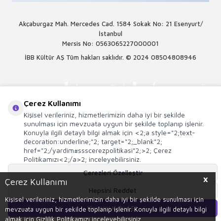
Akçaburgaz Mah. Mercedes Cad. 1584 Sokak No: 21 Esenyurt/
İstanbul
Mersis No: 0563065227000001
İBB Kültür AŞ Tüm hakları saklıdır. © 2024
08504808946
Çerez Kullanımı
Kişisel verileriniz, hizmetlerimizin daha iyi bir şekilde
sunulması için mevzuata uygun bir şekilde toplanıp işlenir.
Konuyla ilgili detaylı bilgi almak için <2;a style="2;text-
decoration:underline;"2; target="2;_blank"2;
href="2;/yardim#ssscerezpolitikasi"2;>2; Çerez
Politikamızı<2;/a>2; inceleyebilirsiniz.
Çerezleri Özelleştir
X
Çerez Kullanımı
Hepsini Reddet
T
-Soft
E-Ticaret
Sistemleriyle Hazırlanmıştır.
Kişisel verileriniz, hizmetlerimizin daha iyi bir şekilde sunulması için
Hepsini Kabul Et
mevzuata uygun bir şekilde toplanıp işlenir. Konuyla ilgili detaylı bilgi
Sepete Ekle
almak için Gizlilik Politikamızı inceleyebilirsiniz.