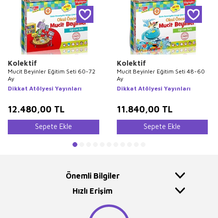
Kolektif
Kolektif
Mucit Beyinler Eğitim Seti 60-72
Mucit Beyinler Eğitim Seti 48-60
Ay
Ay
Dikkat Atölyesi Yayınları
Dikkat Atölyesi Yayınları
12.480,00
TL
11.840,00
TL
Sepete Ekle
Sepete Ekle
Önemli Bilgiler
Hızlı Erişim