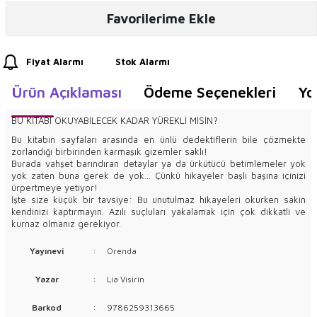
Favorilerime Ekle
Fiyat Alarmı
Stok Alarmı
Ürün Açıklaması
Ödeme Seçenekleri
Yo
BU KİTABI OKUYABİLECEK KADAR YÜREKLİ MİSİN?
Bu kitabın sayfaları arasında en ünlü dedektiflerin bile çözmekte
zorlandığı birbirinden karmaşık gizemler saklı!
Burada vahşet barındıran detaylar ya da ürkütücü betimlemeler yok
yok zaten buna gerek de yok... Çünkü hikayeler başlı başına içinizi
ürpertmeye yetiyor!
İşte size küçük bir tavsiye: Bu unutulmaz hikayeleri okurken sakın
kendinizi kaptırmayın. Azılı suçluları yakalamak için çok dikkatli ve
kurnaz olmanız gerekiyor.
Yayınevi
:
Orenda
Yazar
:
Lia Visirin
Barkod
:
9786259313665