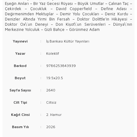
Eşeğin Anıları – Bir Yaz Gecesi Rüyası – Büyük Umutlar – Çalınan Taç –
Çekirdek – Çocukluk – David Copperfield – Define Adası –
Değirmenimden Mektuplar – Demir Yolu Çocukları – Deniz Kurdu –
Denizler Altında Yirmi Bin Fersah – Doktor Dolittle‘in Hikâyesi –
Doktor Ox\`un Deneyi – Don Kişot\`un Serüvenleri – Dünya\`nın
Merkezine Yolculuk – Gizli Bahçe – Görünmez Adam
Yayınevi
:
İş Bankası Kültür Yayınları
Yazar
:
Kolektif
Barkod
:
9786253843939
Boyut
:
19.5x20.5
Sayfa Sayısı
:
2640
Cilt Tipi
:
Ciltsiz
Kağıt Cinsi
:
2. Hamur
Basım Yılı
:
2026