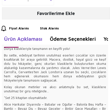
Favorilerime Ekle
Fiyat Alarmı
Stok Alarmı
Ürün Açıklaması
Ödeme Seçenekleri
Yo
Dünya klasikleriyle tanışmanın en keyifli yolu!
Bu sette, edebiyat tarihinin unutulmaz eserleri çocuklar için özenle
kısaltılarak bir araya getirildi. Macera, dostluk, hayal gücü ve keşif
dolu bu hikâyeler, genç okurları klasiklerle buluştururken okuma
alışkanlığı kazanmalarına da yardımcı olacak. Jules Verne’den Lewis
Carroll’a, Cervantes’ten Jack London’a uzanan bu seçki, çocukların
hem eğlenerek okumasını hem dünya edebiyatının güçlü
hikâyeleriyle tanışmasını sağlayacak.
Kolay okunan metinler ve akıcı anlatımıyla bu set, klasiklere
unutulmaz bir giriş niteliğinde…
*Set 25 kitaptan oluşmaktadır.
Alice Harikalar Diyarında – Babalar ve Oğullar – Balonla Beş Hafta –
Bambi – Beyaz Diş – Beyaz Geceler – Binbir Gece Masalları – Bir