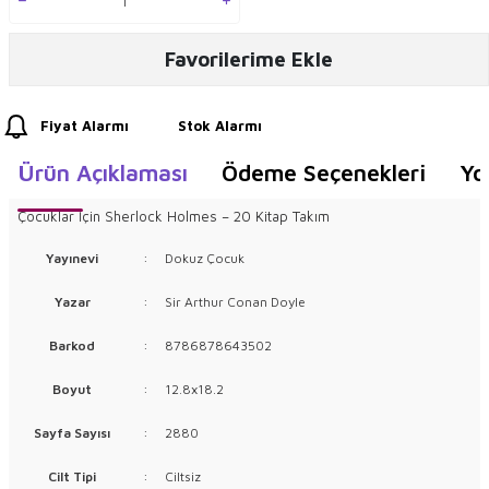
Favorilerime Ekle
Fiyat Alarmı
Stok Alarmı
Ürün Açıklaması
Ödeme Seçenekleri
Yo
Çocuklar İçin Sherlock Holmes – 20 Kitap Takım
Yayınevi
:
Dokuz Çocuk
Yazar
:
Sir Arthur Conan Doyle
Barkod
:
8786878643502
Boyut
:
12.8x18.2
Sayfa Sayısı
:
2880
Cilt Tipi
:
Ciltsiz