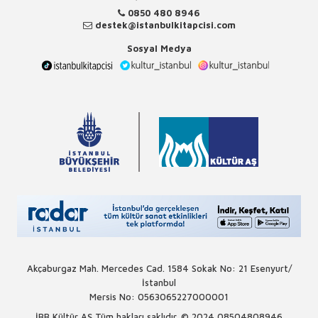
0850 480 8946
destek@istanbulkitapcisi.com
Sosyal Medya
Akçaburgaz Mah. Mercedes Cad. 1584 Sokak No: 21 Esenyurt/
İstanbul
Mersis No: 0563065227000001
İBB Kültür AŞ Tüm hakları saklıdır. © 2024
08504808946