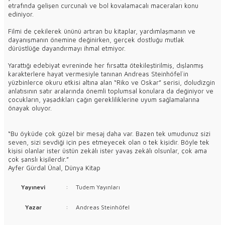
etrafında gelişen curcunalı ve bol kovalamacalı maceraları konu
ediniyor.
Filmi de çekilerek ününü artıran bu kitaplar, yardımlaşmanın ve
dayanışmanın önemine değinirken, gerçek dostluğu mutlak
dürüstlüğe dayandırmayı ihmal etmiyor.
Yarattığı edebiyat evreninde her fırsatta ötekileştirilmiş, dışlanmış
karakterlere hayat vermesiyle tanınan Andreas Steinhöfel`in
yüzbinlerce okuru etkisi altına alan “Riko ve Oskar” serisi, doludizgin
anlatısının satır aralarında önemli toplumsal konulara da değiniyor ve
çocukların, yaşadıkları çağın gerekliliklerine uyum sağlamalarına
önayak oluyor.
“Bu öyküde çok güzel bir mesaj daha var. Bazen tek umudunuz sizi
seven, sizi sevdiği için pes etmeyecek olan o tek kişidir. Böyle tek
kişisi olanlar ister üstün zekâlı ister yavaş zekâlı olsunlar, çok ama
çok şanslı kişilerdir.”
Ayfer Gürdal Ünal, Dünya Kitap
Yayınevi
:
Tudem Yayınları
Yazar
:
Andreas Steinhöfel