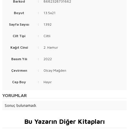
Barkod
:
8682328731662
Boyut
:
13.5x21
Sayfa Sayısı
:
1392
Cilt Tipi
:
Ciltli
Kağıt Cinsi
:
2. Hamur
Basım Yılı
:
2022
Çevirmen
:
Olcay Mağden
Cep Boy
:
Hayır
YORUMLAR
Sonuç bulunamadı.
Bu Yazarın Diğer Kitapları