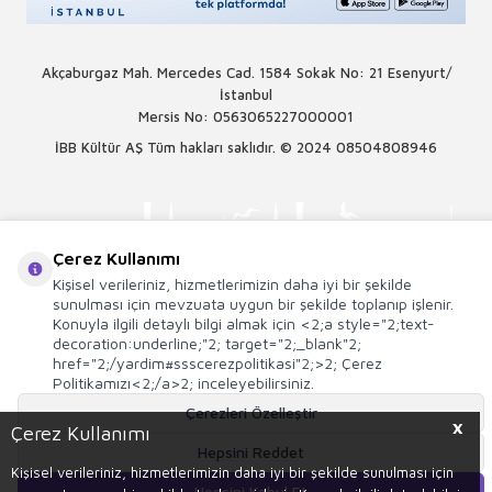
Akçaburgaz Mah. Mercedes Cad. 1584 Sokak No: 21 Esenyurt/
İstanbul
Mersis No: 0563065227000001
İBB Kültür AŞ Tüm hakları saklıdır. © 2024
08504808946
Çerez Kullanımı
Kişisel verileriniz, hizmetlerimizin daha iyi bir şekilde
sunulması için mevzuata uygun bir şekilde toplanıp işlenir.
Konuyla ilgili detaylı bilgi almak için <2;a style="2;text-
decoration:underline;"2; target="2;_blank"2;
href="2;/yardim#ssscerezpolitikasi"2;>2; Çerez
Politikamızı<2;/a>2; inceleyebilirsiniz.
Çerezleri Özelleştir
X
Çerez Kullanımı
T
-Soft
E-Ticaret
Sistemleriyle Hazırlanmıştır.
Hepsini Reddet
Kişisel verileriniz, hizmetlerimizin daha iyi bir şekilde sunulması için
Hepsini Kabul Et