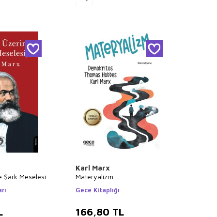
Karl Marx
e Şark Meselesi
Materyalizm
arı
Gece Kitaplığı
L
166,80
TL