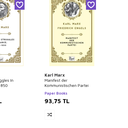
Karl Marx
ggles In
Manifest der
1850
Kommunistischen Partei
Paper Books
L
93,75
TL