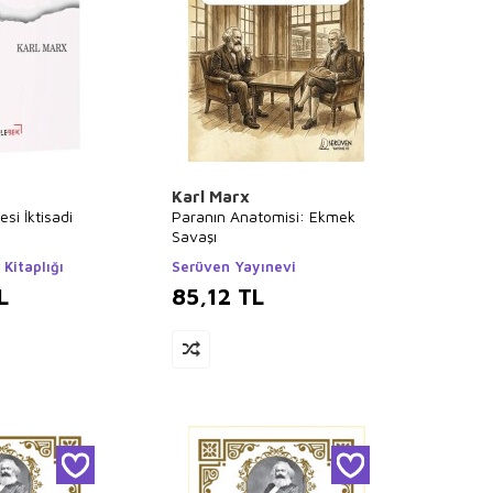
Karl Marx
si İktisadi
Paranın Anatomisi: Ekmek
Savaşı
 Kitaplığı
Serüven Yayınevi
L
85,12
TL