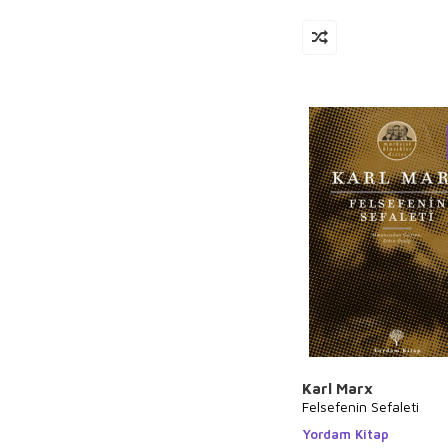
Fakir Baykurt
Emily Bronte
Ursula K. Le Guin
Michel de
Montaigne
Jose Saramago
Umberto Eco
Beyza Alkoç
Hasan Kallimci
Hanzade Servi
Kemal Tahir
Orhan Türkdoğan
Ahmet Haşim
Karl Marx
Sadi-i Şirazi
Felsefenin Sefaleti
Bilgenur Çorlu
Yordam Kitap