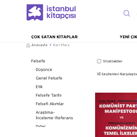
ÇOK SATAN KITAPLAR
YENI ÇI
Anasayfa
Karl Marx
Felsefe
Stoktakiler
Düşünce
Seçilenleri Karşılaştı
Genel Felsefe
Etik
Felsefe Tarihi
Felsefi Akımlar
Araştıma-
İnceleme-Referans
Diğer
Din Felsefesi