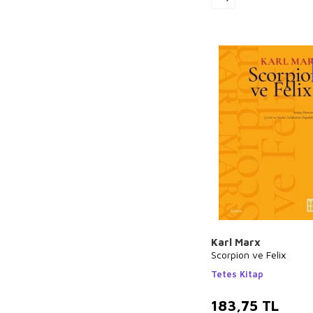
Burhan Cahit
Morkaya
Sun Tzu
Mustafa Necati
Bursalı
Ceren Melek
Anna Sewell
Emile Durkheim
Elif Akardaş
Vehbi Vakkasoğlu
Charles Perrault
Sara Gürbüz
Özeren
Karl Marx
Scorpion ve Felix
Sermet Muhtar
Alus
Tetes Kitap
Zehra Aygül
183,75
TL
Loresima