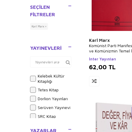
Siyaset Felsefesi
SEÇILEN
FILTRELER
Edebiyat
Aforizma
Karl Marx ×
Roman
Eleştiri, İnceleme,
Karl Marx
Kuram
Komünist Parti Manife
YAYINEVLERI
ve Komünizmin Temel İl
Çizgi Roman
İnter Yayınları
Alman Edebiyatı
62,00
TL
Klasikler
Kelebek Kültür
Politika Siyaset
Kitaplığı
Araştırma-İnceleme
Tetes Kitap
Sol Hareketler
Dorlion Yayınları
Politik Akımlar -
Hareketler
Serüven Yayınevi
Diğer
SRC Kitap
Dünya Siyaseti ve
Alakarga Sanat
Politikası
YAZARLAR
Yayınları