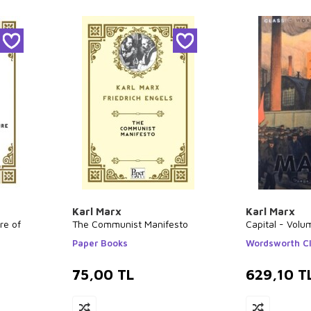
Karl Marx
Karl Marx
re of
The Communist Manifesto
Capital - Volu
Paper Books
Wordsworth Cl
75,00
TL
629,10
T