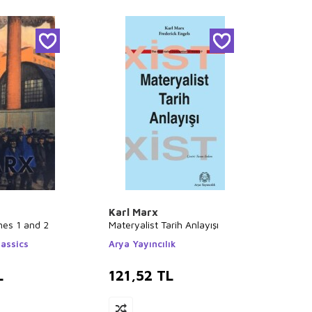
Karl Marx
mes 1 and 2
Materyalist Tarih Anlayışı
assics
Arya Yayıncılık
L
121,52
TL