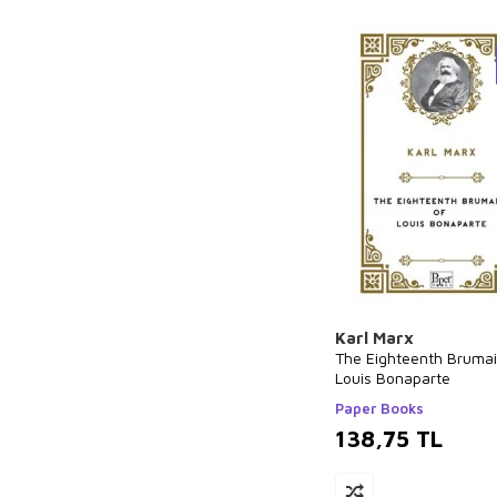
Aslıhan Cengiz
Hüseyin Nihal
Atsız
Eda Bayrak
Ali Haydar Haksal
Pierre Loti
Felicity Brooks
Nedim Gürsel
Sami Sönmez
Emilie Beaumont
Behiç Ak
Karl Marx
The Eighteenth Brumai
Okay Tiryakioğlu
Louis Bonaparte
Mustafa Tatcı
Paper Books
Ahmet Cemal
138,75
TL
Ruhi
Mustafa Cankurt