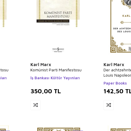
Karl Marx
Karl Marx
stosu
Komünist Parti Manifestosu
Der achtzehnt
Louis Napoleo
ları
İş Bankası Kültür Yayınları
Paper Books
350,00
TL
142,50
T