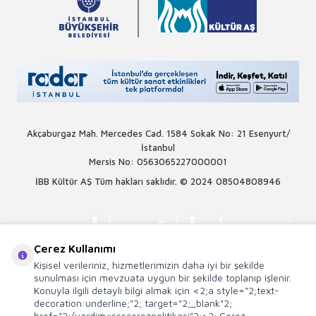
Akçaburgaz Mah. Mercedes Cad. 1584 Sokak No: 21 Esenyurt/
İstanbul
Mersis No: 0563065227000001
İBB Kültür AŞ Tüm hakları saklıdır. © 2024
08504808946
Çerez Kullanımı
Kişisel verileriniz, hizmetlerimizin daha iyi bir şekilde
sunulması için mevzuata uygun bir şekilde toplanıp işlenir.
Konuyla ilgili detaylı bilgi almak için <2;a style="2;text-
decoration:underline;"2; target="2;_blank"2;
href="2;/yardim#ssscerezpolitikasi"2;>2; Çerez