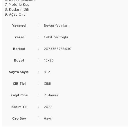
7. Motorlu Kuş
8. Kuşların Dili
9. Ağaç Okul
Yayınevi
:
Beyan Yayınları
Yazar
:
Cahit Zarifoğlu
Barkod
:
2073363733630
Boyut
:
13x20
Sayfa Sayısı
:
912
Cilt Tipi
:
Ciltli
Kağıt Cinsi
:
2. Hamur
Basım Yılı
:
2022
Cep Boy
:
Hayır