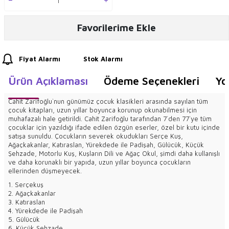
Favorilerime Ekle
Fiyat Alarmı
Stok Alarmı
Ürün Açıklaması
Ödeme Seçenekleri
Yo
Cahit Zarifoğlu`nun günümüz çocuk klasikleri arasında sayılan tüm
çocuk kitapları, uzun yıllar boyunca korunup okunabilmesi için
muhafazalı hale getirildi. Cahit Zarifoğlu tarafından 7`den 77`ye tüm
çocuklar için yazıldığı ifade edilen özgün eserler, özel bir kutu içinde
satışa sunuldu. Çocukların severek okudukları Serçe Kuş,
Ağaçkakanlar, Katıraslan, Yürekdede ile Padişah, Gülücük, Küçük
Şehzade, Motorlu Kuş, Kuşların Dili ve Ağaç Okul, şimdi daha kullanışlı
ve daha korunaklı bir yapıda, uzun yıllar boyunca çocukların
ellerinden düşmeyecek.
1. Serçekuş
2. Ağaçkakanlar
3. Katıraslan
4. Yürekdede ile Padişah
5. Gülücük
6. Küçük Şehzade