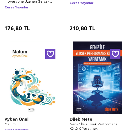
İnovasyona Uzanan Gerçek
Ceres Yayınları
Öyküler
Ceres Yayınları
176,80
TL
210,80
TL
Ayben Ünal
Dilek Mete
Malum
Gen-Z İle Yüksek Performans
Kültürü Yaratmak
Ceres Yayınları