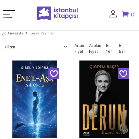
0
Anasayfa
Ceres Yayınları
Artan
Azalan
En
En
Filtre
Fiyat
Fiyat
Yeni
Eski