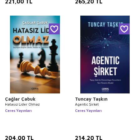
221,00
TL
265,20
TL
Çağlar Çabuk
Tuncay Taşkın
Hatasız Lider Olmaz
Agentic Şirket
Ceres Yayınları
Ceres Yayınları
204,00
TL
214,20
TL