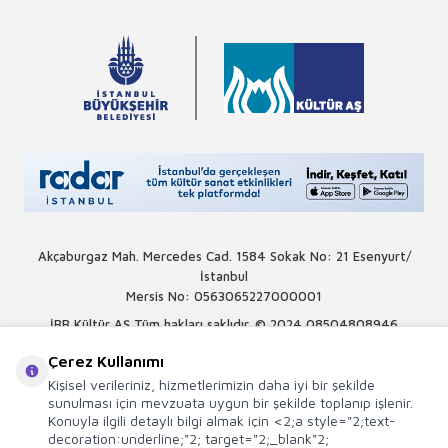
Akçaburgaz Mah. Mercedes Cad. 1584 Sokak No: 21 Esenyurt/
İstanbul
Mersis No: 0563065227000001
İBB Kültür AŞ Tüm hakları saklıdır. © 2024
08504808946
Çerez Kullanımı
Kişisel verileriniz, hizmetlerimizin daha iyi bir şekilde
sunulması için mevzuata uygun bir şekilde toplanıp işlenir.
Konuyla ilgili detaylı bilgi almak için <2;a style="2;text-
decoration:underline;"2; target="2;_blank"2;