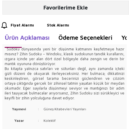
Favorilerime Ekle
Fiyat Alarmı
Stok Alarmı
Ürün Açıklaması
Ödeme Seçenekleri
Yo
Sudoku dünyasında yeni bir düşünme katmanını keşfetmeye hazır
mısınız? Zihin Sudoku – Windoku, klasik sudokunun tanıdık kurallarını,
ızgara içinde yer alan dört özel bölgeyle daha zengin ve derin bir
mantık oyununa dönüştürüyor.
Bu kitapta yalnızca satırları ve sütunları değil, aynı zamanda içteki
gizli düzeni de okuyarak ilerleyeceksiniz. Her bulmaca; dikkatinizi
keskinleştiren, görsel tarama becerinizi güçlendiren ve çözüm
ortaya çıktığında gerçek bir zihinsel tatmin yaşatan küçük bir meydan
okumadır. Eğer sayılarla düşünmeyi seviyor ve mantığınızı bir adım
ileri taşıyacak bulmacalar arıyorsanız, Zihin Sudoku sizi sürükleyici ve
keyifli bir zihin yolculuğuna davet ediyor.
Yayınevi
:
Güneş Kitabevleri Yayınları
Yazar
:
Kolektif