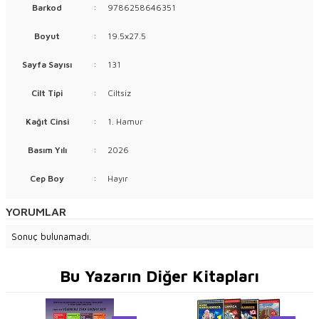
Barkod
:
9786258646351
Boyut
:
19.5x27.5
Sayfa Sayısı
:
131
Cilt Tipi
:
Ciltsiz
Kağıt Cinsi
:
1. Hamur
Basım Yılı
:
2026
Cep Boy
:
Hayır
YORUMLAR
Sonuç bulunamadı.
Bu Yazarın Diğer Kitapları