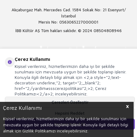
Akçaburgaz Mah. Mercedes Cad. 1584 Sokak No: 21 Esenyurt/
İstanbul
Mersis No: 0563065227000001
İBB Kültür AŞ Tüm hakları saklıdır. © 2024
08504808946
Çerez Kullanımı
Kişisel verileriniz, hizmetlerimizin daha iyi bir şekilde
sunulması için mevzuata uygun bir şekilde toplanıp işlenir.
Konuyla ilgili detaylı bilgi almak için <2;a style="2;text-
decoration:underline;"2; target="2;_blank"2;
href="2;/yardim#ssscerezpolitikasi"2;>2; Çerez
Politikamızı<2;/a>2; inceleyebilirsiniz.
Çerezleri Özelleştir
X
Çerez Kullanımı
Hepsini Reddet
T
-Soft
E-Ticaret
Sistemleriyle Hazırlanmıştır.
Kişisel verileriniz, hizmetlerimizin daha iyi bir şekilde sunulması için
Hepsini Kabul Et
mevzuata uygun bir şekilde toplanıp işlenir. Konuyla ilgili detaylı bilgi
Sepete Ekle
almak için Gizlilik Politikamızı inceleyebilirsiniz.