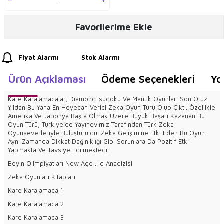
Favorilerime Ekle
Fiyat Alarmı
Stok Alarmı
Ürün Açıklaması
Ödeme Seçenekleri
Yo
Kare Karalamacalar, Dıamond-sudoku Ve Mantık Oyunları Son Otuz
Yıldan Bu Yana En Heyecan Verici Zeka Oyun Türü Olup Çıktı. Özellikle
Amerika Ve Japonya Başta Olmak Üzere Büyük Başarı Kazanan Bu
Oyun Türü, Türkiye`de Yayınevimiz Tarafından Türk Zeka
Oyunseverleriyle Buluşturuldu. Zeka Gelişimine Etki Eden Bu Oyun
Aynı Zamanda Dikkat Dağınıklığı Gibi Sorunlara Da Pozitif Etki
Yapmakta Ve Tavsiye Edilmektedir.
Beyin Olimpiyatları New Age . Iq Anadizisi
Zeka Oyunları Kitapları
Kare Karalamaca 1
Kare Karalamaca 2
Kare Karalamaca 3