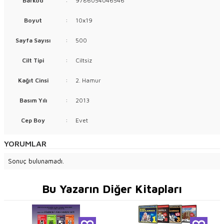
Barkod
:
9786054046546
Boyut
:
10x19
Sayfa Sayısı
:
500
Cilt Tipi
:
Ciltsiz
Kağıt Cinsi
:
2. Hamur
Basım Yılı
:
2013
Cep Boy
:
Evet
YORUMLAR
Sonuç bulunamadı.
Bu Yazarın Diğer Kitapları