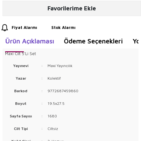
Favorilerime Ekle
Fiyat Alarmı
Stok Alarmı
Ürün Açıklaması
Ödeme Seçenekleri
Yo
Maxi Cilt 5’Li Set
Yayınevi
:
Maxi Yayıncılık
Yazar
:
Kolektif
Barkod
:
9772687459860
Boyut
:
19.5x27.5
Sayfa Sayısı
:
1680
Cilt Tipi
:
Ciltsiz