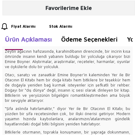
Favorilerime Ekle
Fiyat Alarmı
Stok Alarmı
Ürün Açıklaması
Ödeme Seçenekleri
Yo
Zeytin ağacının hafızasında, karahindibanın direncinde, bir incirin kısa
ömründe insanın kendi yabanını bulduğu bir yolculuğa çıkarıyor bizi
Emine Boyner. Alıştırmalar, araştırmalar, reçeteler, harmanlar, oyunlar
ve öykülerle dolu bir yolculuk.
Otacı, sanatçı ve zanaatkâr Emine Boyner’in kaleminden Yer ile Bir
Otacının El Kitabı hem bir doğa kitabı hem bitkilere bir teşekkür hem
de doğayla yeniden bağ kurmak isteyenler için şefkatli bir rehber.
Doğayı bir “dış dünya” değil, insanın iç sesi olarak dinleyen bir kitap.
Bitkilerin ve yeryüzünün bilgeliğini romantikleştirmeden ama büyük
bir sevgiyle aktarıyor.
“Şifa aslında hatırlamaktır,” diyor Yer ile Bir Otacının El Kitabı; bu
yüzden bir şifa reçetesinden çok, bir ilişki önerisi getiriyor. Modern
yaşamın hızında kaybolanlara, analarımızın/atalarımızın gündelik
hayatlarındaki doğal bitki bilgisini yeniden hatırlatıyor.
Bitkilerle oturmanın, toprakla konuşmanın, bir yaprağa dokunmanın,