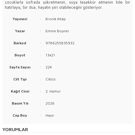
çocuklarla sofrada şükretmenin, suya teşekkür etmenin bile bir
hatırlayış, bir dua, hayatın şiiri olabileceğini gösteriyor.
Yayınevi
:
Kronik Kitap
Yazar
:
Emine Boyner
Barkod
:
9786255835932
Boyut
:
13x21
Sayfa Sayısı
:
224
Cilt Tipi
:
Ciltsiz
Kağıt Cinsi
:
2. Hamur
Basım Yılı
:
2026
Cep Boy
:
Hayır
YORUMLAR