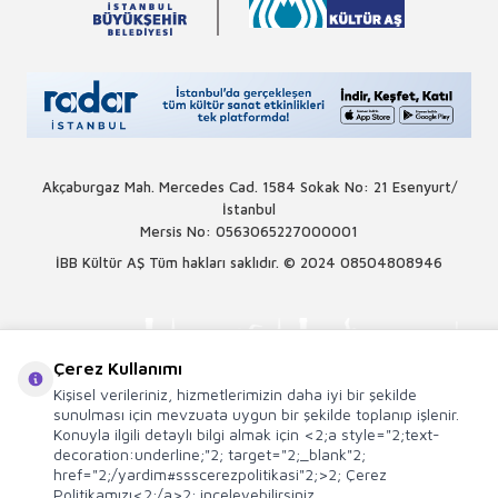
Akçaburgaz Mah. Mercedes Cad. 1584 Sokak No: 21 Esenyurt/
İstanbul
Mersis No: 0563065227000001
İBB Kültür AŞ Tüm hakları saklıdır. © 2024
08504808946
Çerez Kullanımı
Kişisel verileriniz, hizmetlerimizin daha iyi bir şekilde
sunulması için mevzuata uygun bir şekilde toplanıp işlenir.
Konuyla ilgili detaylı bilgi almak için <2;a style="2;text-
decoration:underline;"2; target="2;_blank"2;
href="2;/yardim#ssscerezpolitikasi"2;>2; Çerez
Politikamızı<2;/a>2; inceleyebilirsiniz.