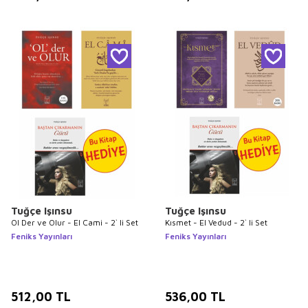
Tuğçe Işınsu
Tuğçe Işınsu
Ol Der ve Olur - El Cami - 2` li Set
Kısmet - El Vedud - 2` li Set
Feniks Yayınları
Feniks Yayınları
512,00
TL
536,00
TL