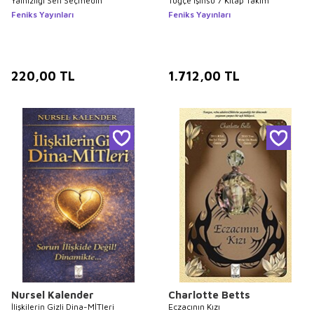
Yalnızlığı Sen Seçmedin
Tuğçe Işınsu 7 Kitap Takım
Feniks Yayınları
Feniks Yayınları
220,00
TL
1.712,00
TL
Nursel Kalender
Charlotte Betts
İlişkilerin Gizli Dina-MİTleri
Eczacının Kızı