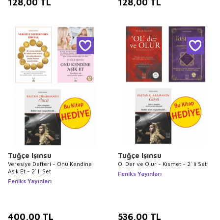
128,00
TL
128,00
TL
Tuğçe Işınsu
Tuğçe Işınsu
Veresiye Defteri - Onu Kendine
Ol Der ve Olur - Kısmet - 2` li Set
Aşık Et - 2` li Set
Feniks Yayınları
Feniks Yayınları
400,00
TL
536,00
TL