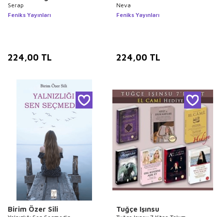
Serap
Neva
Feniks Yayınları
Feniks Yayınları
224,00
TL
224,00
TL
Birim Özer Sili
Tuğçe Işınsu