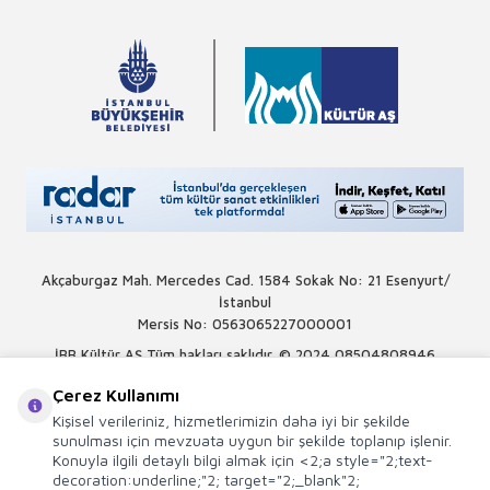
Akçaburgaz Mah. Mercedes Cad. 1584 Sokak No: 21 Esenyurt/
İstanbul
Mersis No: 0563065227000001
İBB Kültür AŞ Tüm hakları saklıdır. © 2024
08504808946
Çerez Kullanımı
Kişisel verileriniz, hizmetlerimizin daha iyi bir şekilde
sunulması için mevzuata uygun bir şekilde toplanıp işlenir.
Konuyla ilgili detaylı bilgi almak için <2;a style="2;text-
decoration:underline;"2; target="2;_blank"2;