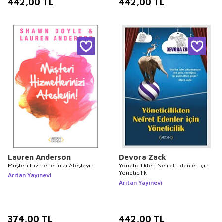
442,00
TL
442,00
TL
Lauren Anderson
Devora Zack
Müşteri Hizmetlerinizi Ateşleyin!
Yöneticilikten Nefret Edenler İçin
Yöneticilik
Arıtan Yayınevi
Arıtan Yayınevi
374,00
TL
442,00
TL