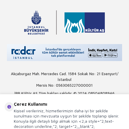
Akçaburgaz Mah. Mercedes Cad. 1584 Sokak No: 21 Esenyurt/
İstanbul
Mersis No: 0563065227000001
İBB Kültür AŞ Tüm hakları saklıdır. © 2024
08504808946
Çerez Kullanımı
Kişisel verileriniz, hizmetlerimizin daha iyi bir şekilde
sunulması için mevzuata uygun bir şekilde toplanıp işlenir.
Konuyla ilgili detaylı bilgi almak için <2;a style="2;text-
decoration:underline;"2; target="2;_blank"2;