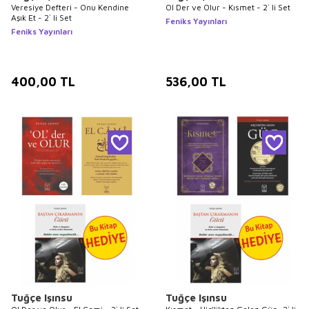
Veresiye Defteri - Onu Kendine
Ol Der ve Olur - Kısmet - 2` li Set
Aşık Et - 2` li Set
Feniks Yayınları
Feniks Yayınları
400,00
TL
536,00
TL
Tuğçe Işınsu
Tuğçe Işınsu