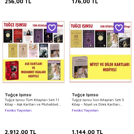
256,00
TL
176,00
TL
Tuğçe Işınsu
Tuğçe Işınsu
Tuğçe Işınsu Tüm Kitapları Seti 11
Tuğçe Işınsu Son Kitapları Seti 5
Kitap - Aşk Kartları ve Muhabbet
Kitap - Niyet ve Dilek Kartları
Duaları Hediyeli
Hediyeli
Feniks Yayınları
Feniks Yayınları
2.912,00
TL
1.144,00
TL