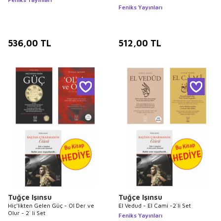
Feniks Yayınları
536,00
TL
512,00
TL
Tuğçe Işınsu
Tuğçe Işınsu
Hiç’likten Gelen Güç - Ol Der ve
El Vedud - El Cami -2`li Set
Olur - 2` li Set
Feniks Yayınları