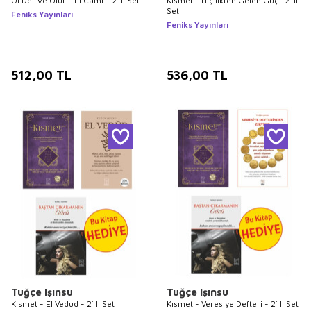
Ol Der ve Olur - El Cami - 2` li Set
Kısmet - Hiç’likten Gelen Güç -2` li
Set
Feniks Yayınları
Feniks Yayınları
512,00
TL
536,00
TL
Tuğçe Işınsu
Tuğçe Işınsu
Kısmet - El Vedud - 2` li Set
Kısmet - Veresiye Defteri - 2` li Set