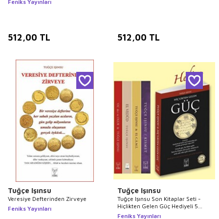
Feniks Yayınları
512,00
TL
512,00
TL
Tuğçe Işınsu
Tuğçe Işınsu
Veresiye Defterinden Zirveye
Tuğçe Işınsu Son Kitaplar Seti -
Hiçlikten Gelen Güç Hediyeli 5
Feniks Yayınları
Kitap
Feniks Yayınları