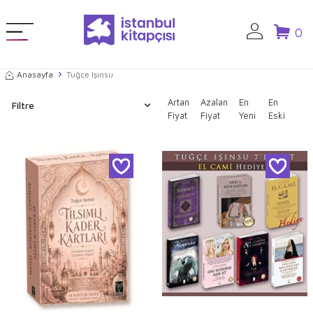
0
Anasayfa
Tuğçe Işınsu
Artan
Azalan
En
En
Filtre
Fiyat
Fiyat
Yeni
Eski