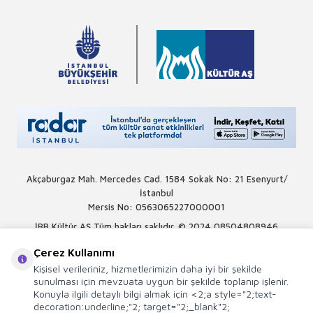
Akçaburgaz Mah. Mercedes Cad. 1584 Sokak No: 21 Esenyurt/
İstanbul
Mersis No: 0563065227000001
İBB Kültür AŞ Tüm hakları saklıdır. © 2024
08504808946
Çerez Kullanımı
Kişisel verileriniz, hizmetlerimizin daha iyi bir şekilde
sunulması için mevzuata uygun bir şekilde toplanıp işlenir.
Konuyla ilgili detaylı bilgi almak için <2;a style="2;text-
decoration:underline;"2; target="2;_blank"2;