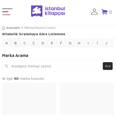
0
Anasayfa
Marka(Yayıncı) Listesi
Alfabetik Sıralamaya Göre Listeleme
A
B
C
Ç
D
E
F
G
H
I
İ
J
Marka Arama
Ara
ile ilgili
40
marka bulundu