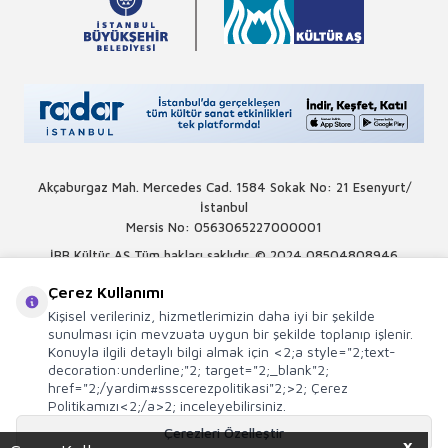
Akçaburgaz Mah. Mercedes Cad. 1584 Sokak No: 21 Esenyurt/
İstanbul
Mersis No: 0563065227000001
İBB Kültür AŞ Tüm hakları saklıdır. © 2024
08504808946
Çerez Kullanımı
Kişisel verileriniz, hizmetlerimizin daha iyi bir şekilde
sunulması için mevzuata uygun bir şekilde toplanıp işlenir.
Konuyla ilgili detaylı bilgi almak için <2;a style="2;text-
decoration:underline;"2; target="2;_blank"2;
href="2;/yardim#ssscerezpolitikasi"2;>2; Çerez
Politikamızı<2;/a>2; inceleyebilirsiniz.
Çerezleri Özelleştir
X