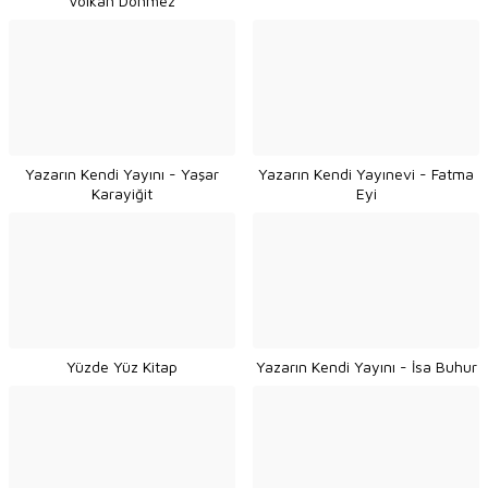
Volkan Dönmez
Yazarın Kendi Yayını - Yaşar
Yazarın Kendi Yayınevi - Fatma
Karayiğit
Eyi
Yüzde Yüz Kitap
Yazarın Kendi Yayını - İsa Buhur