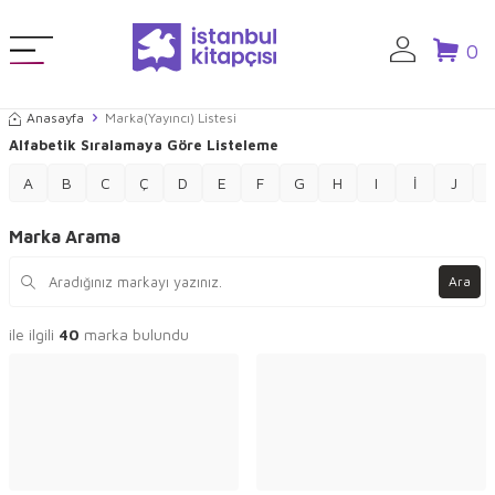
0
Anasayfa
Marka(Yayıncı) Listesi
Alfabetik Sıralamaya Göre Listeleme
A
B
C
Ç
D
E
F
G
H
I
İ
J
Marka Arama
Ara
ile ilgili
40
marka bulundu