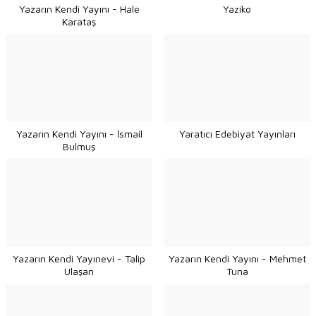
Yazarın Kendi Yayını - Hale
Yaziko
Karataş
Yazarın Kendi Yayını - İsmail
Yaratıcı Edebiyat Yayınları
Bulmuş
Yazarın Kendi Yayınevi - Talip
Yazarın Kendi Yayını - Mehmet
Ulaşan
Tuna