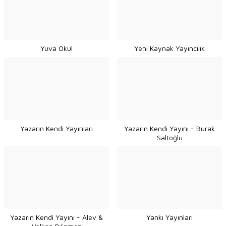
Yuva Okul
Yeni Kaynak Yayıncılık
Yazarın Kendi Yayınları
Yazarın Kendi Yayını - Burak
Saltoğlu
Yazarın Kendi Yayını - Alev &
Yankı Yayınları