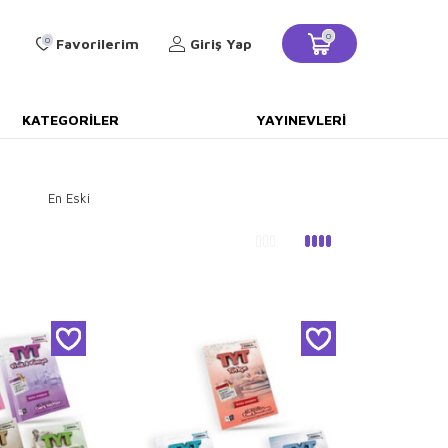
0
0
Favorilerim
Giriş Yap
KATEGORILER
YAYINEVLERI
En Eski