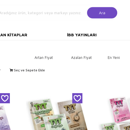
Ara
KAN KITAPLAR
İBB YAYINLARI
Artan Fiyat
Azalan Fiyat
En Yeni
r
Seç ve Sepete Ekle