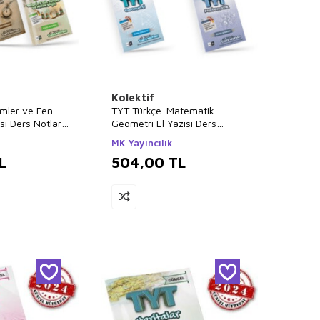
Kolektif
imler ve Fen
TYT Türkçe-Matematik-
ısı Ders Notları
Geometri El Yazısı Ders
Notları Kitapları
MK Yayıncılık
L
504,00
TL