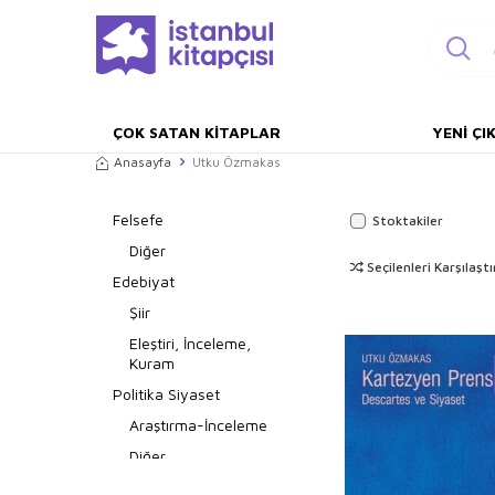
ÇOK SATAN KITAPLAR
YENI ÇI
Anasayfa
Utku Özmakas
Felsefe
Stoktakiler
Diğer
Seçilenleri Karşılaştı
Edebiyat
Şiir
Eleştiri, İnceleme,
Kuram
Politika Siyaset
Araştırma-İnceleme
Diğer
Dünya Siyaseti ve