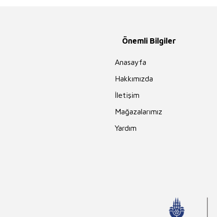
Hidayet Karakuş
Özdemir İnce
İhsan Süreyya
Sırma
Önemli Bilgiler
Guy de
Maupassant
Anasayfa
Ahmet Kabaklı
Hakkımızda
Charles Darwin
İletişim
Sara Gürbüz
Özeren
Mağazalarımız
Nur Kutlu
Yardım
İlker Parasız
Feridun Oral
Vehbi Vakkasoğlu
İlyas Özbay
Thomas More
Sinan Yağmur