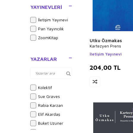
Politikası
YAYINEVLERI
Genel Politika,
Siyaset Bilim,
İletişim Yayınevi
Siyaset Tarihi
Pan Yayıncılık
ZoomKitap
Utku Özmakas
Kartezyen Prens
İletişim Yayınevi
YAZARLAR
204,00
TL
Kolektif
Sue Graves
Rabia Karzan
Elif Akardaş
Buket Uzuner
Emilie Beaumont