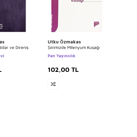
as
Utku Özmakas
tidar ve Direniş
Şiirimizde Milenyum Kuşağı
evi
Pan Yayıncılık
L
102,00
TL