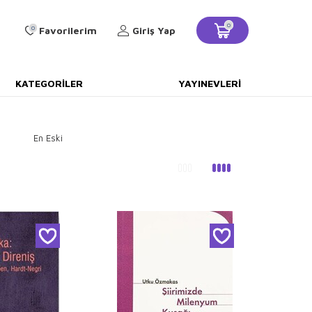
0
0
Favorilerim
Giriş Yap
KATEGORILER
YAYINEVLERI
En Eski