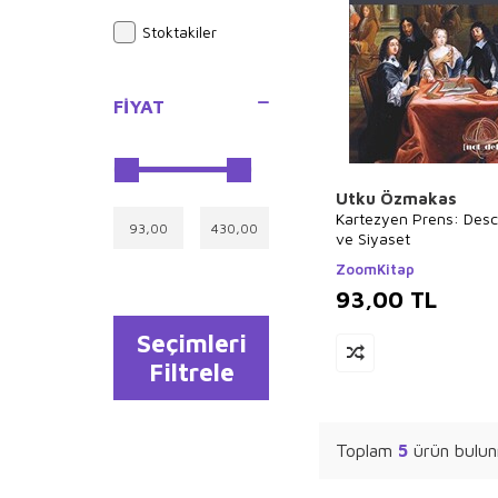
Hasan El-Benna
Stoktakiler
Halil İnalcık
Alphonse Daudet
FIYAT
İlyas Güneş
Ali Şeriati
Joseph Midthun
Utku Özmakas
Kartezyen Prens: Desc
Brian Michael
ve Siyaset
Bendis
ZoomKitap
Ebubekir Subaşı
93,00
TL
Ayşe Kulin
Seçimleri
Yener Özen
Filtrele
Yusuf Akçura
Seyyid Ebu`l-A`la
el-Mevdudi
Toplam
5
ürün bulun
Merve Gülcemal