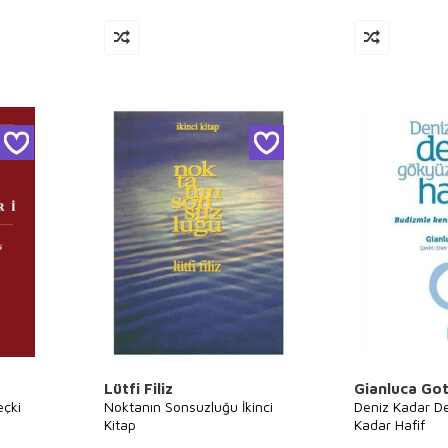
Lütfi Filiz
Gianluca Go
çki
Noktanın Sonsuzluğu İkinci
Deniz Kadar D
Kitap
Kadar Hafif