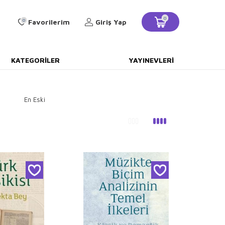
0
0
Favorilerim
Giriş Yap
KATEGORILER
YAYINEVLERI
En Eski