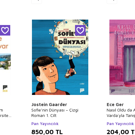
Jostein Gaarder
Ece Ger
im
Sofie’nin Dünyası – Çizgi
Nasıl Oldu da
rsite
Roman 1. Cilt
Varda`yla Tan
Pan Yayıncılık
Pan Yayıncılık
850,00
TL
204,00
T