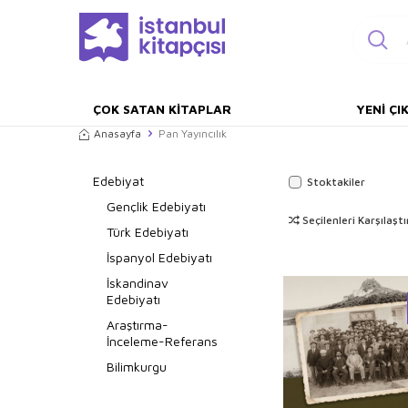
ÇOK SATAN KITAPLAR
YENI ÇI
Anasayfa
Pan Yayıncılık
Edebiyat
Stoktakiler
Gençlik Edebiyatı
Seçilenleri Karşılaştı
Türk Edebiyatı
İspanyol Edebiyatı
İskandinav
Edebiyatı
Araştırma-
İnceleme-Referans
Bilimkurgu
Öykü