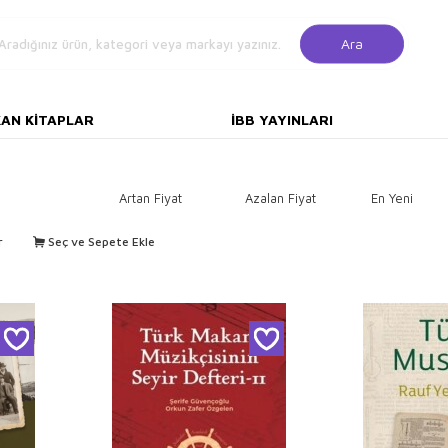
Ara
KAN KITAPLAR
İBB YAYINLARI
Artan Fiyat
Azalan Fiyat
En Yeni
r
Seç ve Sepete Ekle