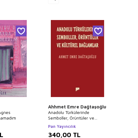
Ahhmet Emre Dağtaşoğlu
 Agnes
Anadolu Türkülerinde
ışamadım
Semboller, Örüntüler ve
Kültürel Bağlamlar
Pan Yayıncılık
L
340,00
TL