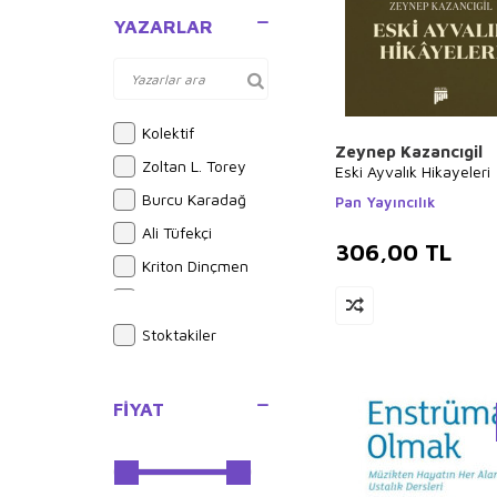
Şiir
YAZARLAR
Roman
Deneme
Eleştiri, İnceleme,
Kuram
Kolektif
Zeynep Kazancıgil
Biyografi-
Zoltan L. Torey
Eski Ayvalık Hikayeleri
Otobiyografi
Burcu Karadağ
Pan Yayıncılık
Anlatı
Ali Tüfekçi
Anı - Mektup -
306,00
TL
Günlük
Kriton Dinçmen
Uzakdoğu Edebiyatı
Simon Singh
Diğer Ülke
Rodman Philbrick
Stoktakiler
Edebiyatları
R. Hakan Talu
Fransız Edebiyatı
Süreyyya Evren
İtalyan Edebiyatı
FIYAT
Ali Yunus Gencer
Karikatür
Eğitim
Mehmet Uğur
Ekinci
Diğer