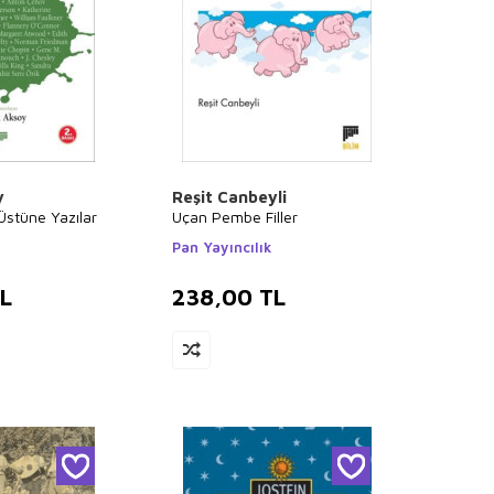
y
Reşit Canbeyli
Üstüne Yazılar
Uçan Pembe Filler
Pan Yayıncılık
L
238,00
TL