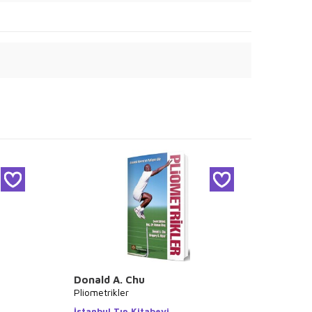
Donald A. Chu
Gül T
Pliometrikler
Egzers
İstanbul Tıp Kitabevi
Palme 