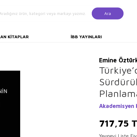
Ara
KAN KITAPLAR
İBB YAYINLARI
Emine Öztür
Türkiye’
Sürdürüle
Planlam
Akademisyen 
717,75
T
Yayınevi Liste Fiy