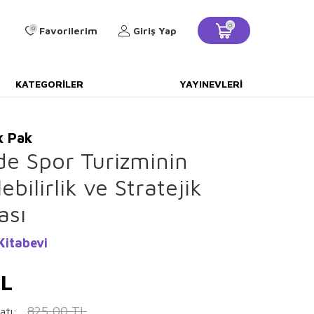
0
0
Favorilerim
Giriş Yap
KATEGORILER
YAYINEVLERI
k Pak
de Spor Turizminin
bilirlik ve Stratejik
ası
Kitabevi
L
825,00
TL
atı: