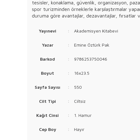
tesisler, konaklama, güvenlik, organizasyon, paza
spor turizminden örneklerle karşılaştırmalar yapar
duruma göre avantajlar, dezavantajlar, fırsatlar 
Yayınevi
:
Akademisyen Kitabevi
Yazar
:
Emine Öztürk Pak
Barkod
:
9786253750046
Boyut
:
16x23.5
Sayfa Sayısı
:
550
Cilt Tipi
:
Ciltsiz
Kağıt Cinsi
:
1. Hamur
Cep Boy
:
Hayır