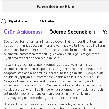
Favorilerime Ekle
Fiyat Alarmı
Stok Alarmı
Ürün Açıklaması
Ödeme Seçenekleri
Yo
Sportif performansın artırılması ve devamlılığı için çeşitli antrenman
yaklaşımlarının faydadasının farkına varılmasıyla birlikte 1970’li yılların
başından itibaren atletik performans ve spor bilimleri alanında
pliometrik antrenman metodu ilgi çeken ve hızla gelişim gösteren
uygulama modellerinden biri olmuştur.
1992 yılında “Jumping Into Plyometrics” kitabı yayınlanmış ve
pliometrik antrenmanlar spor– cuların gelişimi noktasında egzersiz
programlamalarının önemli bir parçası haline gelmiştir. Bu doğrultuda
çevirisini yaptığımız “Plyometrics” kitabının aslını Donald A. Chu ile
Gregory Myer kaleme alarak pliometrik antrenmanların yararlı
sonuçlarını ortaya koymuştur. Günümüzde birçok akademik çalışma
ve uluslararası önemli eğitim kurumları pliometrik uy– gulamalar dahil
edilmeden yapılan bir antrenman programının tamamlanmış
sayılmayacağını ifade eden görüşler bildirmektedir.
Bilimsel bir altyapıya yerleştirilip akılcı ve kolay anlaşılabilir bir
biçimde okuyucularla buluş– turulması hedeflenen bu kitap, kendi