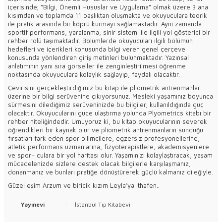
içerisinde; “Bilgi, Önemli Hususlar ve Uygulama” olmak üzere 3 ana
kısımdan ve toplamda 11 başlıktan oluşmakta ve okuyuculara teorik
ile pratik arasında bir köprü kurmayı sağlamaktadır. Aynı zamanda
sportif performans, yaralanma, sinir sistemi ile ilgili yol gösterici bir
rehber rolü taşımaktadır. Bölümlerde okuyucuları ilgili bölümün
hedefleri ve içerikleri konusunda bilgi veren genel çerçeve
konusunda yönlendiren giriş metinleri bulunmaktadır. Yazınsal
anlatımının yanı sıra görseller ile zenginleştirilmesi öğrenme
noktasında okuyuculara kolaylık sağlayıp, faydalı olacaktır.
Çevirisini gerçekleştirdiğimiz bu kitap ile pliometrik antrenmanlar
üzerine bir bilgi serüvenine çıkıyorsunuz. Mesleki yaşamınız boyunca
sürmesini dilediğimiz serüveninizde bu bilgiler; kullanıldığında güç
olacaktır. Okuyucularını güce ulaştırma yolunda Plyometrics kitabı bir
rehber niteliğindedir. Umuyoruz ki, bu kitap okuyucularının severek
öğrendikleri bir kaynak olur ve pliometrik antrenmanların sunduğu
fırsatları fark eden spor bilimcilere, egzersiz profesyonellerine,
atletik performans uzmanlarına, fizyoterapistlere, akademisyenlere
ve spor– culara bir yol haritası olur. Yaşamınızı kolaylaştıracak, yaşam
mücadelenizde sizlere destek olacak bilgilerle karşılaşmanız,
donanmanız ve bunları pratiğe dönüştürerek güçlü kalmanız dileğiyle.
Güzel eşim Arzum ve biricik kızım Leyla’ya ithafen..
Yayınevi
:
İstanbul Tıp Kitabevi