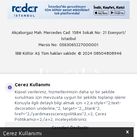
Akçaburgaz Mah. Mercedes Cad. 1584 Sokak No: 21 Esenyurt/
İstanbul
Mersis No: 0563065227000001
İBB Kültür AŞ Tüm hakları saklıdır. © 2024
08504808946
Çerez Kullanımı
Kişisel verileriniz, hizmetlerimizin daha iyi bir şekilde
sunulması için mevzuata uygun bir şekilde toplanıp işlenir.
Konuyla ilgili detaylı bilgi almak için <2;a style="2;text-
decoration:underline;"2; target="2;_blank"2;
href="2;/yardim#ssscerezpolitikasi"2;>2; Çerez
Politikamızı<2;/a>2; inceleyebilirsiniz.
Çerezleri Özelleştir
X
Çerez Kullanımı
T
-Soft
E-Ticaret
Sistemleriyle Hazırlanmıştır.