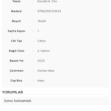
Yazar
:
Donald A. Chu
Barkod
:
9786258103533
Boyut
:
16x24
Sayfa Sayısı
:
1
Cilt Tipi
:
Ciltsiz
Kağıt Cinsi
:
2. Hamur
Basım Yılı
:
2023
Çevirmen
:
Osman Ateş
Cep Boy
:
Hayır
YORUMLAR
Sonuç bulunamadı.