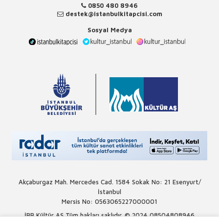
0850 480 8946
destek@istanbulkitapcisi.com
Sosyal Medya
Akçaburgaz Mah. Mercedes Cad. 1584 Sokak No: 21 Esenyurt/
İstanbul
Mersis No: 0563065227000001
İBB Kültür AŞ Tüm hakları saklıdır. © 2024
08504808946