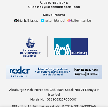
0850 480 8946
destek@istanbulkitapcisi.com
Sosyal Medya
Akçaburgaz Mah. Mercedes Cad. 1584 Sokak No: 21 Esenyurt/
İstanbul
Mersis No: 0563065227000001
İBB Kültür AŞ Tüm hakları saklıdır. © 2024
08504808946