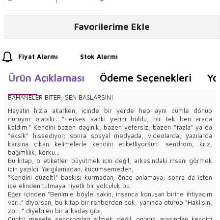
Favorilerime Ekle
Fiyat Alarmı
Stok Alarmı
Ürün Açıklaması
Ödeme Seçenekleri
Yo
BAHANELER BİTER, SEN BAŞLARSIN!
Hayatın hızla akarken, içinde bir yerde hep aynı cümle dönüp
duruyor olabilir: “Herkes sanki yerini buldu, bir tek ben arada
kaldım.” Kendini bazen dağınık, bazen yetersiz, bazen “fazla” ya da
“eksik” hissediyor; sonra sosyal medyada, videolarda, yazılarda
karşına çıkan kelimelerle kendini etiketliyorsun: sendrom, kriz,
bağımlılık, korku...
Bu kitap, o etiketleri büyütmek için değil, arkasındaki insanı görmek
için yazıldı. Yargılamadan, küçümsemeden,
“Kendini düzelt!” baskısı kurmadan; önce anlamaya, sonra da içten
içe elinden tutmaya niyetli bir yolculuk bu.
Eğer içinden “Benimle böyle sakin, insanca konuşan birine ihtiyacım
var...” diyorsan, bu kitap bir rehberden çok, yanında oturup “Haklısın,
zor...” diyebilen bir arkadaş gibi.
Çünkü mesele sendromları silmek değil; onların arasından kendini