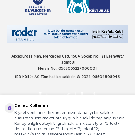
Akçaburgaz Mah. Mercedes Cad. 1584 Sokak No: 21 Esenyurt/
İstanbul
Mersis No: 0563065227000001
İBB Kültür AŞ Tüm hakları saklıdır. © 2024
08504808946
Çerez Kullanımı
Kişisel verileriniz, hizmetlerimizin daha iyi bir şekilde
sunulması için mevzuata uygun bir şekilde toplanıp işlenir.
Konuyla ilgili detaylı bilgi almak için <2;a style="2;text-
decoration:underline;"2; target="2;_blank"2;
href="2;/yardim#ssscerezpolitikasi"2;>2; Çerez