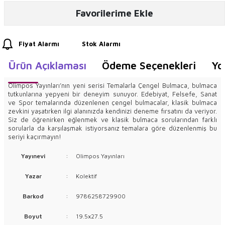
Favorilerime Ekle
Fiyat Alarmı
Stok Alarmı
Ürün Açıklaması
Ödeme Seçenekleri
Yo
Olimpos Yayınları’nın yeni serisi Temalarla Çengel Bulmaca, bulmaca
tutkunlarına yepyeni bir deneyim sunuyor. Edebiyat, Felsefe, Sanat
ve Spor temalarında düzenlenen çengel bulmacalar, klasik bulmaca
zevkini yaşatırken ilgi alanınızda kendinizi deneme fırsatını da veriyor.
Siz de öğrenirken eğlenmek ve klasik bulmaca sorularından farklı
sorularla da karşılaşmak istiyorsanız temalara göre düzenlenmiş bu
seriyi kaçırmayın!
Yayınevi
:
Olimpos Yayınları
Yazar
:
Kolektif
Barkod
:
9786258729900
Boyut
:
19.5x27.5