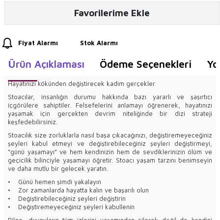
Favorilerime Ekle
Fiyat Alarmı
Stok Alarmı
Ürün Açıklaması
Ödeme Seçenekleri
Yo
Hayatınızı kökünden değiştirecek kadim gerçekler
Stoacılar, insanlığın durumu hakkında bazı yararlı ve şaşırtıcı
içgörülere sahiptiler. Felsefelerini anlamayı öğrenerek, hayatınızı
yaşamak için gerçekten devrim niteliğinde bir dizi strateji
keşfedebilirsiniz.
Stoacılık size zorluklarla nasıl başa çıkacağınızı, değiştiremeyeceğiniz
şeyleri kabul etmeyi ve değiştirebileceğiniz şeyleri değiştirmeyi,
“günü yaşamayı” ve hem kendinizin hem de sevdiklerinizin ölüm ve
geçicilik bilinciyle yaşamayı öğretir. Stoacı yaşam tarzını benimseyin
ve daha mutlu bir gelecek yaratın.
• Günü hemen şimdi yakalayın
• Zor zamanlarda hayatta kalın ve başarılı olun
• Değiştirebileceğiniz şeyleri değiştirin
• Değiştiremeyeceğiniz şeyleri kabullenin
Bilge, duyguların tüm izlerini yaşamından silerek değil de kendini