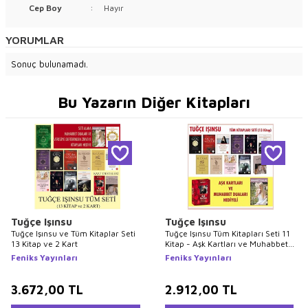
Cep Boy
:
Hayır
YORUMLAR
Sonuç bulunamadı.
Bu Yazarın Diğer Kitapları
Tuğçe Işınsu
Tuğçe Işınsu
Tuğçe Işınsu ve Tüm Kitaplar Seti
Tuğçe Işınsu Tüm Kitapları Seti 11
13 Kitap ve 2 Kart
Kitap - Aşk Kartları ve Muhabbet
Duaları Hediyeli
Feniks Yayınları
Feniks Yayınları
3.672,00
TL
2.912,00
TL