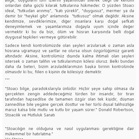
onlardan daha güçlü kılarak tutkularına hükmeder. O yüzden Stoacı
ideal, “tutkudan arınmış”, “katı yürekli”, “duygusuz”, mermer ya da
demir bir “heykel gibi” anlamında “tutkusuz” olmak değildir. Aksine
kendimize, sevdiklerimize, diğer insanlara karşı doğal şefkati
deneyimlemek ve yaşamlarımıza doğayla uyum içinde değer
vermektir ki bu da bizi, ölüm ve hüsran karşısında belli doğal
duygusal tepkileri vermeye götürebilir.
Sadece kendi kontrolümüzde olan şeyleri arzularsak o zaman asla
hüsrana uğramayız ve şartlar ne olursa olsun özgürlüğümüz garanti
altındadır. Aksine, kontrolümüz dışında kalma ihtimali olan şeyleri
istersek o zaman talihin ve tutkularımızın kölesi oluruz. Belki bundan
daha da beteri, bizim arzuladıklarımızın başka birinin kontrolünde
olmasıdır ki bu, fiilen o kişinin de kölesiyiz demektir.
***
“Stoacı bilge, paradokslarıyla ünlüdür. Hiçbir şeye sahip olmasa da
gerçekten zengin addedeceğimiz türden bir insandır, bir tiran
tarafından hapsedilse de tamamen özgür olan tek kişidir, düşman
zannedilse bile yegâne gerçek dosttur ve her türlü dışsal talihsizliğe
maruz kalsa bile mutlu ve kutlu bir yaşam sürer.” Donald Robertson,
Stoacılık ve Mutluluk Sanatı
“Stoacılığın ne olduğuna ve nasıl uygulanması gerektiğine dair
mükemmel bir hatırlatma.”
Via Stoica