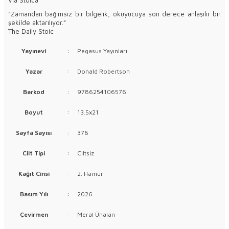
“Zamandan bağımsız bir bilgelik, okuyucuya son derece anlaşılır bir
şekilde aktarılıyor.”
The Daily Stoic
Yayınevi
:
Pegasus Yayınları
Yazar
:
Donald Robertson
Barkod
:
9786254106576
Boyut
:
13.5x21
Sayfa Sayısı
:
376
Cilt Tipi
:
Ciltsiz
Kağıt Cinsi
:
2. Hamur
Basım Yılı
:
2026
Çevirmen
:
Meral Ünalan