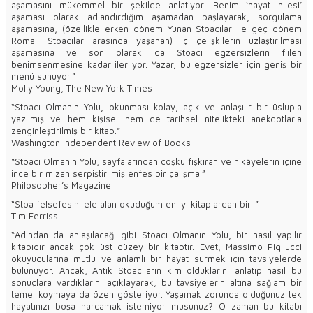
aşamasını mükemmel bir şekilde anlatıyor. Benim ‘hayat hilesi’
aşaması olarak adlandırdığım aşamadan başlayarak, sorgulama
aşamasına, (özellikle erken dönem Yunan Stoacılar ile geç dönem
Romalı Stoacılar arasında yaşanan) iç çelişkilerin uzlaştırılması
aşamasına ve son olarak da Stoacı egzersizlerin fiilen
benimsenmesine kadar ilerliyor. Yazar, bu egzersizler için geniş bir
menü sunuyor.”
Molly Young, The New York Times
“Stoacı Olmanın Yolu, okunması kolay, açık ve anlaşılır bir üslupla
yazılmış ve hem kişisel hem de tarihsel nitelikteki anekdotlarla
zenginleştirilmiş bir kitap.”
Washington Independent Review of Books
“Stoacı Olmanın Yolu, sayfalarından coşku fışkıran ve hikâyelerin içine
ince bir mizah serpiştirilmiş enfes bir çalışma.”
Philosopher’s Magazine
“Stoa felsefesini ele alan okuduğum en iyi kitaplardan biri.”
Tim Ferriss
“Adından da anlaşılacağı gibi Stoacı Olmanın Yolu, bir nasıl yapılır
kitabıdır ancak çok üst düzey bir kitaptır. Evet, Massimo Pigliucci
okuyucularına mutlu ve anlamlı bir hayat sürmek için tavsiyelerde
bulunuyor. Ancak, Antik Stoacıların kim olduklarını anlatıp nasıl bu
sonuçlara vardıklarını açıklayarak, bu tavsiyelerin altına sağlam bir
temel koymaya da özen gösteriyor. Yaşamak zorunda olduğunuz tek
hayatınızı boşa harcamak istemiyor musunuz? O zaman bu kitabı