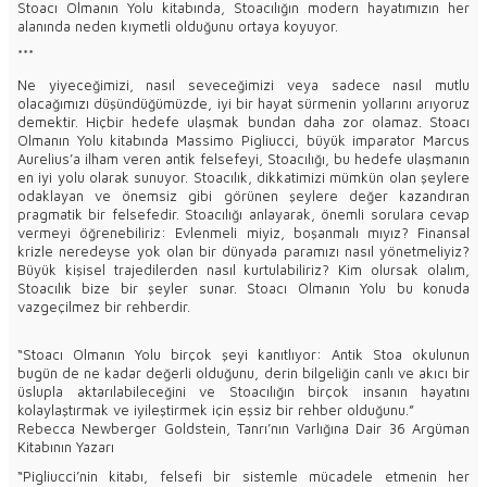
Stoacı Olmanın Yolu kitabında, Stoacılığın modern hayatımızın her
alanında neden kıymetli olduğunu ortaya koyuyor.
***
Ne yiyeceğimizi, nasıl seveceğimizi veya sadece nasıl mutlu
olacağımızı düşündüğümüzde, iyi bir hayat sürmenin yollarını arıyoruz
demektir. Hiçbir hedefe ulaşmak bundan daha zor olamaz. Stoacı
Olmanın Yolu kitabında Massimo Pigliucci, büyük imparator Marcus
Aurelius’a ilham veren antik felsefeyi, Stoacılığı, bu hedefe ulaşmanın
en iyi yolu olarak sunuyor. Stoacılık, dikkatimizi mümkün olan şeylere
odaklayan ve önemsiz gibi görünen şeylere değer kazandıran
pragmatik bir felsefedir. Stoacılığı anlayarak, önemli sorulara cevap
vermeyi öğrenebiliriz: Evlenmeli miyiz, boşanmalı mıyız? Finansal
krizle neredeyse yok olan bir dünyada paramızı nasıl yönetmeliyiz?
Büyük kişisel trajedilerden nasıl kurtulabiliriz? Kim olursak olalım,
Stoacılık bize bir şeyler sunar. Stoacı Olmanın Yolu bu konuda
vazgeçilmez bir rehberdir.
“Stoacı Olmanın Yolu birçok şeyi kanıtlıyor: Antik Stoa okulunun
bugün de ne kadar değerli olduğunu, derin bilgeliğin canlı ve akıcı bir
üslupla aktarılabileceğini ve Stoacılığın birçok insanın hayatını
kolaylaştırmak ve iyileştirmek için eşsiz bir rehber olduğunu.”
Rebecca Newberger Goldstein, Tanrı’nın Varlığına Dair 36 Argüman
Kitabının Yazarı
“Pigliucci’nin kitabı, felsefi bir sistemle mücadele etmenin her