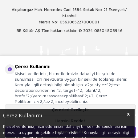
Akçaburgaz Mah. Mercedes Cad. 1584 Sokak No: 21 Esenyurt/
İstanbul
Mersis No: 0563065227000001
İBB Kültür AŞ Tüm hakları saklıdır. © 2024
08504808946
Çerez Kullanımı
Kişisel verileriniz, hizmetlerimizin daha iyi bir şekilde
sunulması için mevzuata uygun bir şekilde toplanıp işlenir.
Konuyla ilgili detaylı bilgi almak için <2;a style="2;text-
decoration:underline;"2; target="2;_blank"2;
href="2;/yardim#ssscerezpolitikasi"2;>2; Çerez
Politikamızı<2;/a>2; inceleyebilirsiniz.
Çerezleri Özelleştir
X
T
-Soft
E-Ticaret
Sistemleriyle Hazırlanmıştır.
Çerez Kullanımı
Hepsini Reddet
Kişisel verileriniz, hizmetlerimizin daha iyi bir şekilde sunulması için
Hepsini Kabul Et
mevzuata uygun bir şekilde toplanıp işlenir. Konuyla ilgili detaylı bilgi
Sepete Ekle