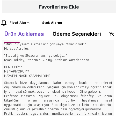
Favorilerime Ekle
Fiyat Alarmı
Stok Alarmı
Ürün Açıklaması
Ödeme Seçenekleri
Yo
“Mutlu bir yaşam sürmek için çok şeye ihtiyacın yok.”
Marcus Aurelius
“Stoacılığı ve Stoacıları keşif yolculuğu…”
Ryan Holiday, Stoacının Günlüğü Kitabının Yazarlarından
BEN KİMİM?
NE YAPIYORUM?
HAYATIMI NASIL YAŞAMALIYIM?
Stoacılık bize duygularımızı kabul etmeyi, bunların nedenlerini
düşünmeyi ve onları kendi iyiliğimiz için yönlendirmeyi öğretir. Ancak
iyi bir hayat sürmek, bazen en ulaşılmaz hedef hâline gelebilir.
Profesör Massimo Pigliucci, bu olağanüstü felsefeyi ve onun
bilgeliğinin, anlam arayışında günlük hayatımıza nasıl
uygulanabileceğini araştırıyor. Stoacılığın bize bir kişinin karakterinin,
dürüstlüğünün ve şefkatinin önemini nasıl öğrettiğini gösteriyor.
Pratik ipuçları, egzersizler, meditasyonlar ve farkındalık içeren