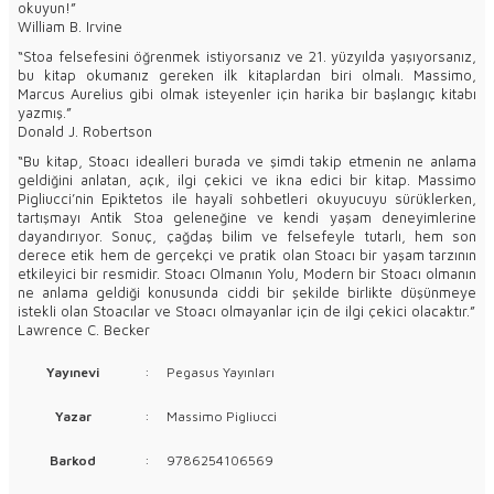
okuyun!”
William B. Irvine
“Stoa felsefesini öğrenmek istiyorsanız ve 21. yüzyılda yaşıyorsanız,
bu kitap okumanız gereken ilk kitaplardan biri olmalı. Massimo,
Marcus Aurelius gibi olmak isteyenler için harika bir başlangıç kitabı
yazmış.”
Donald J. Robertson
“Bu kitap, Stoacı idealleri burada ve şimdi takip etmenin ne anlama
geldiğini anlatan, açık, ilgi çekici ve ikna edici bir kitap. Massimo
Pigliucci’nin Epiktetos ile hayalî sohbetleri okuyucuyu sürüklerken,
tartışmayı Antik Stoa geleneğine ve kendi yaşam deneyimlerine
dayandırıyor. Sonuç, çağdaş bilim ve felsefeyle tutarlı, hem son
derece etik hem de gerçekçi ve pratik olan Stoacı bir yaşam tarzının
etkileyici bir resmidir. Stoacı Olmanın Yolu, Modern bir Stoacı olmanın
ne anlama geldiği konusunda ciddi bir şekilde birlikte düşünmeye
istekli olan Stoacılar ve Stoacı olmayanlar için de ilgi çekici olacaktır.”
Lawrence C. Becker
Yayınevi
:
Pegasus Yayınları
Yazar
:
Massimo Pigliucci
Barkod
:
9786254106569