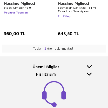
Massimo Pigliucci
Massimo Pigliucci
Stoacı Olmanın Yolu
Saçmalığın Daniskası –Bilimi
Zırvalıktan Nasıl Ayırırız
Pegasus Yayınları
Fol Kitap
360,00
TL
643,50
TL
Toplam
2
ürün bulunmaktadır.
Önemli Bilgiler
Hızlı Erişim