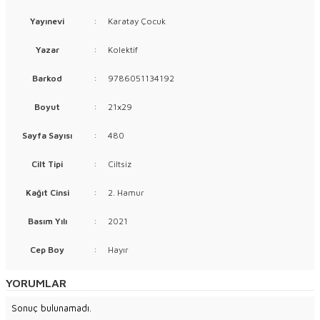
Yayınevi
:
Karatay Çocuk
Yazar
:
Kolektif
Barkod
:
9786051134192
Boyut
:
21x29
Sayfa Sayısı
:
480
Cilt Tipi
:
Ciltsiz
Kağıt Cinsi
:
2. Hamur
Basım Yılı
:
2021
Cep Boy
:
Hayır
YORUMLAR
Sonuç bulunamadı.