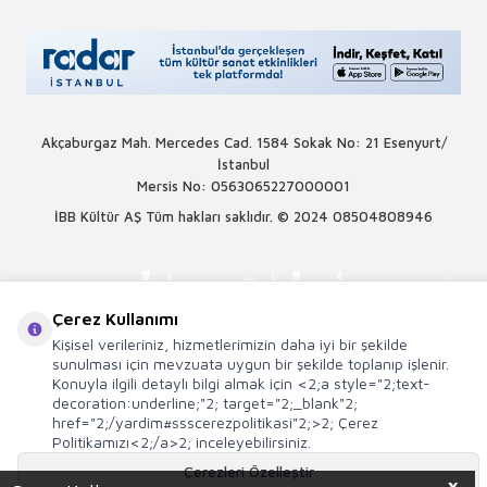
Akçaburgaz Mah. Mercedes Cad. 1584 Sokak No: 21 Esenyurt/
İstanbul
Mersis No: 0563065227000001
İBB Kültür AŞ Tüm hakları saklıdır. © 2024
08504808946
Çerez Kullanımı
Kişisel verileriniz, hizmetlerimizin daha iyi bir şekilde
sunulması için mevzuata uygun bir şekilde toplanıp işlenir.
Konuyla ilgili detaylı bilgi almak için <2;a style="2;text-
decoration:underline;"2; target="2;_blank"2;
href="2;/yardim#ssscerezpolitikasi"2;>2; Çerez
Politikamızı<2;/a>2; inceleyebilirsiniz.
Çerezleri Özelleştir
X