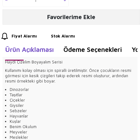
Favorilerime Ekle
Fiyat Alarmı
Stok Alarmı
Ürün Açıklaması
Ödeme Seçenekleri
Yo
Haydi Çizelim Boyayalım Serisi
Kullanımı kolay olması için spiralli üretilmiştir. Önce çocukların resmi
görmesi için kesik çizgileri takip ederek resmi oluşturur, ardından
resmi örnekteki gibi boyar.
Dinozorlar
Taşıtlar
Çiçekler
Giysiler
Sebzeler
Hayvanlar
Kuşlar
Benim Okulum
Meyveler
Meslekler