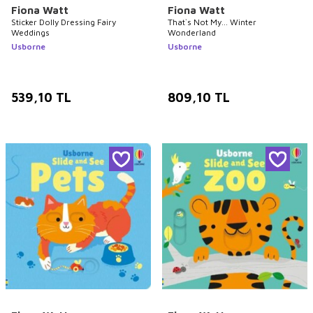
Fiona Watt
Fiona Watt
Sticker Dolly Dressing Fairy
That`s Not My... Winter
Weddings
Wonderland
Usborne
Usborne
539,10
TL
809,10
TL