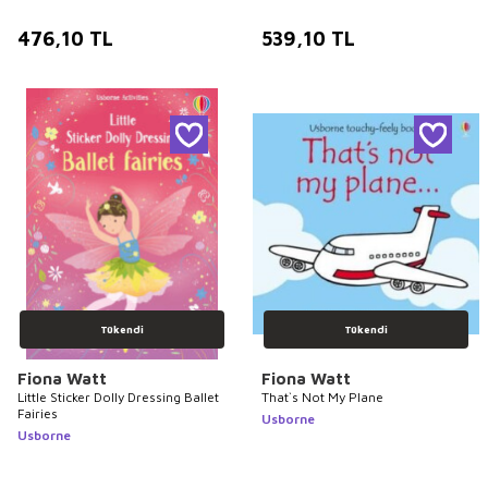
476,10
TL
539,10
TL
Tükendi
Tükendi
Fiona Watt
Fiona Watt
Little Sticker Dolly Dressing Ballet
That`s Not My Plane
Fairies
Usborne
Usborne