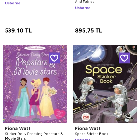
And Fairies
Usborne
Usborne
539,10
TL
895,75
TL
Fiona Watt
Fiona Watt
Sticker Dolly Dressing Popstars &
Space Sticker Book
Movie Stars
Usborne