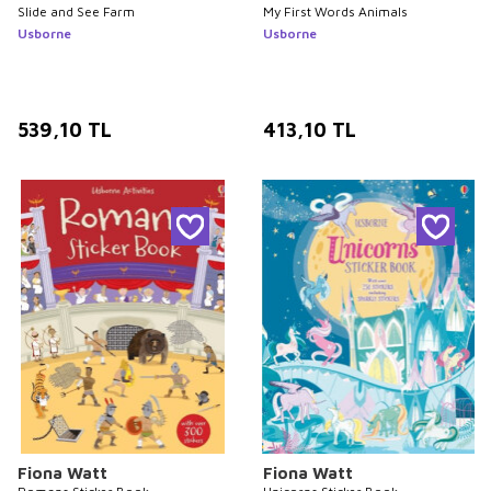
Slide and See Farm
My First Words Animals
Usborne
Usborne
539,10
TL
413,10
TL
Fiona Watt
Fiona Watt