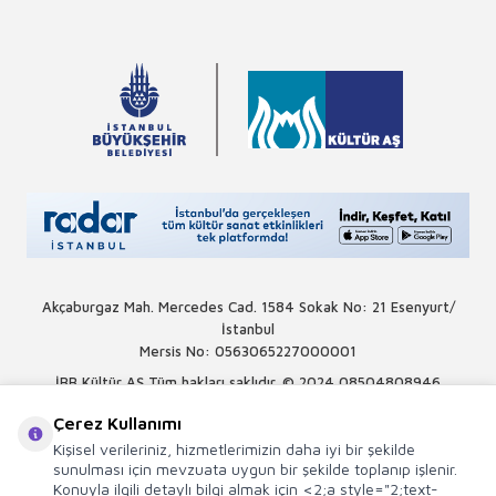
Akçaburgaz Mah. Mercedes Cad. 1584 Sokak No: 21 Esenyurt/
İstanbul
Mersis No: 0563065227000001
İBB Kültür AŞ Tüm hakları saklıdır. © 2024
08504808946
Çerez Kullanımı
Kişisel verileriniz, hizmetlerimizin daha iyi bir şekilde
sunulması için mevzuata uygun bir şekilde toplanıp işlenir.
Konuyla ilgili detaylı bilgi almak için <2;a style="2;text-